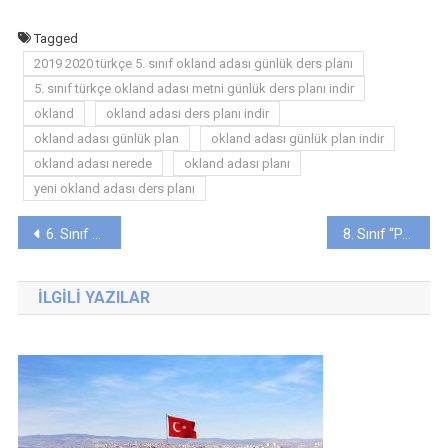
Tagged
2019 2020 türkçe 5. sınıf okland adası günlük ders planı
5. sınıf türkçe okland adası metni günlük ders planı indir
okland
okland adası ders planı indir
okland adası günlük plan
okland adası günlük plan indir
okland adası nerede
okland adası planı
yeni okland adası ders planı
Yazı
6. Sınıf “İNSANLAR ZAMANI ESKİDEN NASIL ÖLÇERDİ?” Metni Günlük Ders Planı (2019-2020)
8. Sınıf “PARKTAKİ BİLİM” Metni Günlük Ders Planı (2019-2020)
gezinmesi
İLGILI YAZILAR