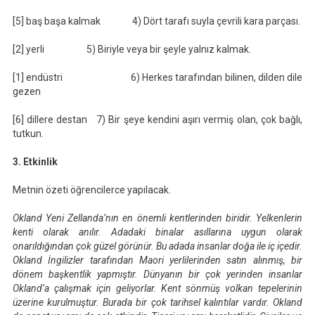
[5] baş başa kalmak 4) Dört tarafı suyla çevrili kara parçası.
[2] yerli 5) Biriyle veya bir şeyle yalnız kalmak.
[1] endüstri 6) Herkes tarafından bilinen, dilden dile
gezen
[6] dillere destan 7) Bir şeye kendini aşırı vermiş olan, çok bağlı,
tutkun.
3. Etkinlik
Metnin özeti öğrencilerce yapılacak.
Okland Yeni Zellanda’nın en önemli kentlerinden biridir. Yelkenlerin
kenti olarak anılır. Adadaki binalar asıllarına uygun olarak
onarıldığından çok güzel görünür. Bu adada insanlar doğa ile iç içedir.
Okland İngilizler tarafından Maori yerlilerinden satın alınmış, bir
dönem başkentlik yapmıştır. Dünyanın bir çok yerinden insanlar
Okland’a çalışmak için geliyorlar. Kent sönmüş volkan tepelerinin
üzerine kurulmuştur. Burada bir çok tarihsel kalıntılar vardır. Okland