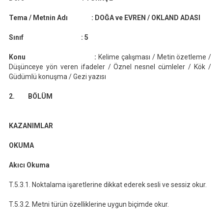
(2019-
Tema / Metnin Adı :
DOĞA ve EVREN / OKLAND ADASI
2020)
Sınıf :
5
Konu :
Kelime çalışması / Metin özetleme /
Düşünceye yön veren ifadeler / Öznel nesnel cümleler / Kök /
Güdümlü konuşma / Gezi yazısı
2. BÖLÜM
KAZANIMLAR
OKUMA
Akıcı Okuma
T.5.3.1. Noktalama işaretlerine dikkat ederek sesli ve sessiz okur.
T.5.3.2. Metni türün özelliklerine uygun biçimde okur.