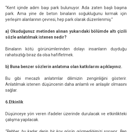
“Kent içinde adım başı park bulunuyor. Ada zaten başlı başına
park. Ama yine de beton binaların soğukluğunu kırmak için
yerleşim alanlarının çevresi, hep park olarak düzenlenmiş.”
a) Okuduğunuz metinden alınan yukarıdaki bölümde altı çizili
sözle anlatılmak istenen nedir?
Binaların kötü görünümlerinden dolayı insanların duyduğu
rahatsızlığı biraz da olsa hafifletmek.
b) Buna benzer sözlerin anlatıma olan katkılarını açıklayınız.
Bu gibi mecazlı anlatımlar dilimizin zenginliğini gösterir.
Anlatılmak istenen düşüncenin daha anlamlı ve anlaşılır olmasını
sağlar.
6.Etkinlik
Düşünceye yön veren ifadeler üzerinde durulacak ve etkinlikteki
çalışma yapılacak.
“Rehber, bu kadar derin bir koy görüp görmediğimizi soruyor. Ben