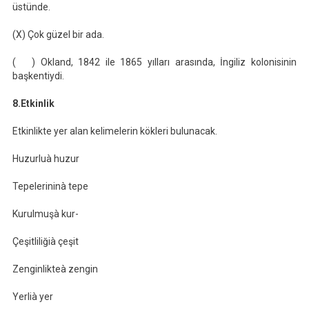
üstünde.
(X) Çok güzel bir ada.
( ) Okland, 1842 ile 1865 yılları arasında, İngiliz kolonisinin
başkentiydi.
8.Etkinlik
Etkinlikte yer alan kelimelerin kökleri bulunacak.
Huzurluà huzur
Tepelerininà tepe
Kurulmuşà kur-
Çeşitliliğià çeşit
Zenginlikteà zengin
Yerlià yer