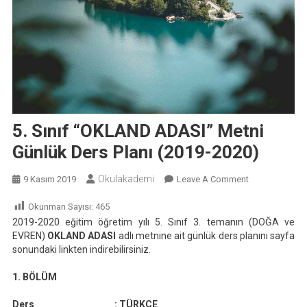
5. Sınıf “OKLAND ADASI” Metni
Günlük Ders Planı (2019-2020)
Okulakademi
On
9 Kasım 2019
Leave A Comment
5.
Okunman Sayısı:
465
Sınıf
2019-2020 eğitim öğretim yılı 5. Sınıf 3. temanın (DOĞA ve
“OKLAND
EVREN)
OKLAND ADASI
adlı metnine ait günlük ders planını sayfa
ADASI”
sonundaki linkten indirebilirsiniz.
Metni
Günlük
1. BÖLÜM
Ders
Ders :
TÜRKÇE
Planı