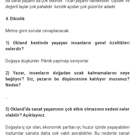
da sanat yaşamı da çok etkindir. Ticari yaşamı hareketlidir. Giysiler ve
değerli taşlar çok pahalıdır. turistik açıdan çok güzel bir adadır.
4. Etkinlik
Metne göre sorular cevaplanacak.
1) Okland kentinde yaşayan insanların genel özellikleri
nelerdir?
Doğaya düşkünler. Piknik yapmayı seviyorlar.
2) Yazar, insanların doğadan uzak kalmamalarını neye
bağlıyor? Siz, yazarın bu düşüncesine katılıyor musunuz?
Neden?
…
3) Okland’da sanat yaşamının çok etkin olmasının nedeni neler
olabilir? Açıklayınız.
Doğayla iç içe olan, ekonomik şartları iyi, huzur içinde yaşayabilen
toplumlar sanata daha çok vakit ayırabilirler. Bu nedenle sanat