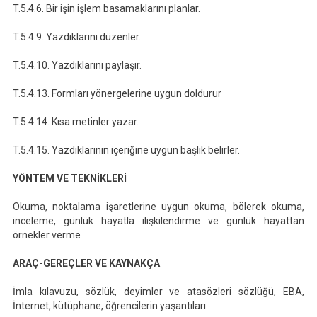
T.5.4.6. Bir işin işlem basamaklarını planlar.
T.5.4.9. Yazdıklarını düzenler.
T.5.4.10. Yazdıklarını paylaşır.
T.5.4.13. Formları yönergelerine uygun doldurur
T.5.4.14. Kısa metinler yazar.
T.5.4.15. Yazdıklarının içeriğine uygun başlık belirler.
YÖNTEM VE TEKNİKLERİ
Okuma, noktalama işaretlerine uygun okuma, bölerek okuma,
inceleme, günlük hayatla ilişkilendirme ve günlük hayattan
örnekler verme
ARAÇ-GEREÇLER VE KAYNAKÇA
İmla kılavuzu, sözlük, deyimler ve atasözleri sözlüğü, EBA,
İnternet, kütüphane, öğrencilerin yaşantıları