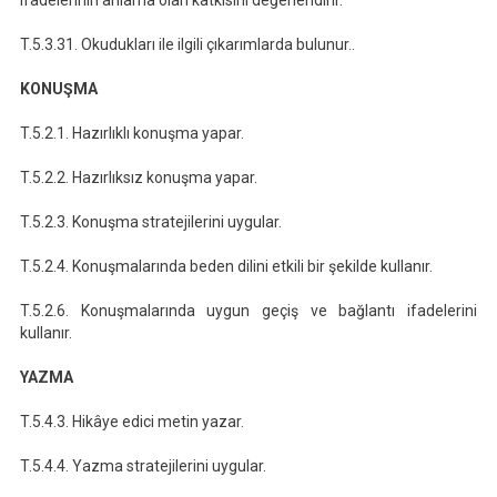
ifadelerinin anlama olan katkısını değerlendirir.
T.5.3.31. Okudukları ile ilgili çıkarımlarda bulunur..
KONUŞMA
T.5.2.1. Hazırlıklı konuşma yapar.
T.5.2.2. Hazırlıksız konuşma yapar.
T.5.2.3. Konuşma stratejilerini uygular.
T.5.2.4. Konuşmalarında beden dilini etkili bir şekilde kullanır.
T.5.2.6. Konuşmalarında uygun geçiş ve bağlantı ifadelerini
kullanır.
YAZMA
T.5.4.3. Hikâye edici metin yazar.
T.5.4.4. Yazma stratejilerini uygular.