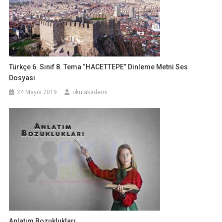
Türkçe 6. Sınıf 8. Tema “HACETTEPE” Dinleme Metni Ses
Dosyası
24 Mayıs 2019
okulakademi
Anlatım Bozuklukları