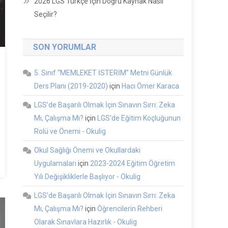
2026 LGS Türkçe İçin Doğru Kaynak Nasıl
Seçilir?
SON YORUMLAR
5. Sınıf “MEMLEKET İSTERİM” Metni Günlük
Ders Planı (2019-2020)
için
Hacı Ömer Karaca
LGS’de Başarılı Olmak İçin Sınavın Sırrı: Zeka
Mı, Çalışma Mı?
için
LGS'de Eğitim Koçluğunun
Rolü ve Önemi - Okulig
Okul Sağlığı Önemi ve Okullardaki
Uygulamaları
için
2023-2024 Eğitim Öğretim
Yılı Değişikliklerle Başlıyor - Okulig
LGS’de Başarılı Olmak İçin Sınavın Sırrı: Zeka
Mı, Çalışma Mı?
için
Öğrencilerin Rehberi
Olarak Sınavlara Hazırlık - Okulig