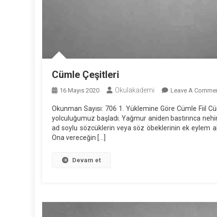
Cümle Çeşitleri
Okulakademi
16 Mayıs 2020
Leave A Comme
Okunman Sayısı: 706 1. Yüklemine Göre Cümle Fiil Cüml
yolculuğumuz başladı. Yağmur aniden bastırınca nehir
ad soylu sözcüklerin veya söz öbeklerinin ek eylem a
Ona vereceğin […]
Devam et