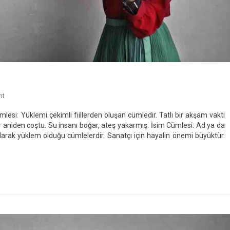
On
nt
Cümle
esi: Yüklemi çekimli fiillerden oluşan cümledir. Tatlı bir akşam vakti
Çeşitleri
 aniden coştu. Su insanı boğar, ateş yakarmış. İsim Cümlesi: Ad ya da
larak yüklem olduğu cümlelerdir. Sanatçı için hayalin önemi büyüktür.