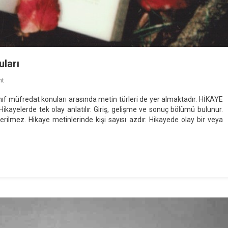
uları
On
nt
Metin
nıf müfredat konuları arasında metin türleri de yer almaktadır. HİKAYE
Türleri
Hikayelerde tek olay anlatılır. Giriş, gelişme ve sonuç bölümü bulunur.
/
verilmez. Hikaye metinlerinde kişi sayısı azdır. Hikayede olay bir veya
Liseye
Giriş
Sınavı
Konuları