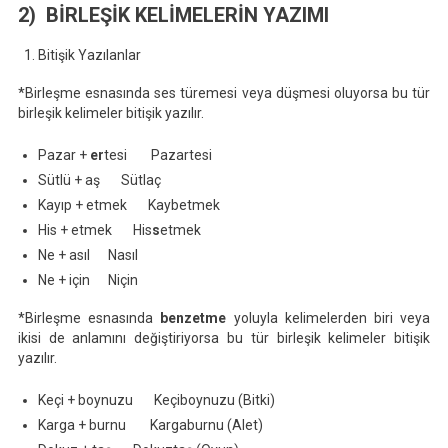
2) BİRLEŞİK KELİMELERİN YAZIMI
Bitişik Yazılanlar
*Birleşme esnasında ses türemesi veya düşmesi oluyorsa bu tür
birleşik kelimeler bitişik yazılır.
Pazar +
er
tesi Pazartesi
Sütlü + aş Sütlaç
Kayıp + etmek Kaybetmek
His + etmek His
s
etmek
Ne + asıl Nasıl
Ne + için Niçin
*Birleşme esnasında
benzetme
yoluyla kelimelerden biri veya
ikisi de anlamını değiştiriyorsa bu tür birleşik kelimeler bitişik
yazılır.
Keçi + boynuzu Keçiboynuzu (Bitki)
Karga + burnu Kargaburnu (Alet)