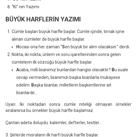
“Ki” nin Yazımı
BÜYÜK HARFLERİN YAZIMI
Cümle başları büyük harfle başlar. Cümle içinde, tırnak içine
alınan cümleler de büyük harfle başlar.
H
ocası ona her zaman “
S
en büyük bir alim olacaksın.” derdi.
Nokta, iki nokta, ünlem ve soru işaretlerinden sonra gelen
cümlelerin ilk sözcüğü büyük harfle başlar.
A
caba, milli lisanımız bunlardan hangisi olacaktır?
B
u suale
cevap vermeden, lisanımızı başka lisanlarla mukayese
edelim:
B
aşka lisanlar, milletlerin başkentlerine ait
lisanlardır…
Uyarı: İki noktadan sonra cümle niteliği olmayan örnekler
sıralanırsa bu örnekler büyük harfle başlamaz.
Çantan adeta doluydu: kalemler, defterler, testler…
3. Şiirlerde mısraların ilk harfi büyük harfle başlar.