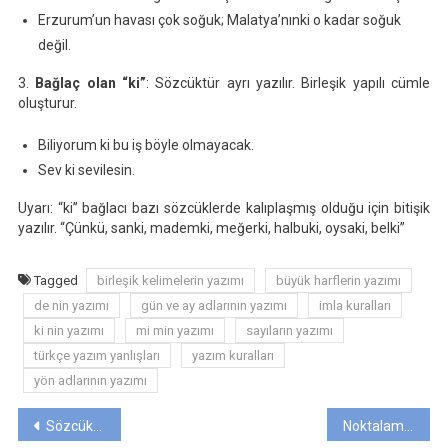
Erzurum’un havası çok soğuk; Malatya’nınki o kadar soğuk
değil.
3.
Bağlaç olan “ki”
: Sözcüktür ayrı yazılır. Birleşik yapılı cümle
oluşturur.
Biliyorum ki bu iş böyle olmayacak.
Sev ki sevilesin.
Uyarı: “ki” bağlacı bazı sözcüklerde kalıplaşmış olduğu için bitişik
yazılır. “Çünkü, sanki, mademki, meğerki, halbuki, oysaki, belki”
Tagged
birleşik kelimelerin yazımı
büyük harflerin yazımı
de nin yazımı
gün ve ay adlarının yazımı
imla kuralları
ki nin yazımı
mi min yazımı
sayıların yazımı
türkçe yazım yanlışları
yazım kuralları
yön adlarının yazımı
Yazı
Sözcükte Yapı
Noktalama İşaretleri