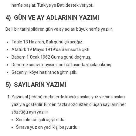
harfle başlar. Türkiye’ye
B
atı destek veriyor.
4) GÜN VE AY ADLARININ YAZIMI
Belli bir tarihi bildiren gün ve ay adları büyük harfle yazılır.
Tatile 13
H
aziran,
S
alı günü çıkacağız.
Atatürk 19
M
ayıs 1919’da Samsun’a çıktı.
Babam 1
O
cak 1962
C
uma günü doğmuş.
Deneme sınavı mayısın son haftasında yapılacakmış.
Geçen yıl köye haziranda gitmiştik.
5) SAYILARIN YAZIMI
Yazınsal (edebi) metinlerde küçük sayılar, yüz ve bin sayıları
yazıyla gösterilir. Birden fazla sözcükten oluşan sayıların her
sözcüğü ayrı yazılır.
Seninle tanışalı üç yıl oldu.
Sınava yüz on yedi kişi başvurdu.