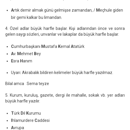
A
rtık demir almak günü gelmişse zamandan, /
M
eçhule giden
bir gemi kalkar bu limandan.
4. Özel adlar büyük harfle başlar. Kişi adlarından önce ve sonra
gelen saygı sözleri, unvanlar ve lakaplar da büyük harfle başlar.
C
umhurbaşkanı
M
ustafa
K
emal
A
tatürk
A
v.
M
ehmet
B
ey
E
sra
H
anım
Uyarı: Akrabalık bildiren kelimeler büyük harfle yazılmaz.
Bilal amca Sema teyze
5. Kurum, kuruluş, gazete, dergi ile mahalle, sokak vb. yer adları
büyük harfle yazılır.
T
ürk
D
il
K
urumu
I
hlamurdere
C
addesi
A
vrupa