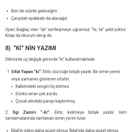
Ben de sizinle geleceğim.
Çarşıdan ayakkabı da alacağız.
Uyarı: Bağlaç olan “de” sertleşmeye uğramaz. “te, ta” şekli yoktur.
Kitap da okurum dergi de.
8) “Kİ” NİN YAZIMI
Dilimizde üç değişik görevde “ki” kullanılmaktadır.
Sıfat Yapan “ki”
: Ektir, sözcüğe bitişik yazılır. Bir ismin yerini
veya zamanını gösteren sıfattır.
Kalbimdeki sevgin hiç bitmez.
Dünkü sınav çok zordu.
Çocuk elindeki parayı kaybetmiş.
2.
İlgi Zamiri “-ki”
: Ektir, kelimeye bitişik yazılır. İsim
tamlamalarında tamlanan ismin yerini tutar.
Bilal’in ödevi daha güzel olmuş. Bilal’inki daha güzel olmuş.