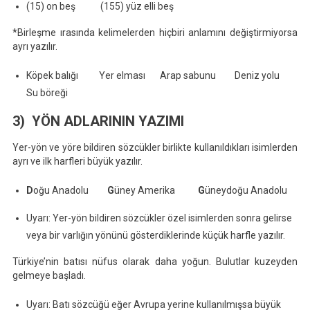
(15) on beş (155) yüz elli beş
*Birleşme ırasında kelimelerden hiçbiri anlamını değiştirmiyorsa
ayrı yazılır.
Köpek balığı Yer elması Arap sabunu Deniz yolu
Su böreği
3) YÖN ADLARININ YAZIMI
Yer-yön ve yöre bildiren sözcükler birlikte kullanıldıkları isimlerden
ayrı ve ilk harfleri büyük yazılır.
D
oğu Anadolu
G
üney Amerika
G
üneydoğu Anadolu
Uyarı: Yer-yön bildiren sözcükler özel isimlerden sonra gelirse
veya bir varlığın yönünü gösterdiklerinde küçük harfle yazılır.
Türkiye’nin batısı nüfus olarak daha yoğun. Bulutlar kuzeyden
gelmeye başladı.
Uyarı: Batı sözcüğü eğer Avrupa yerine kullanılmışsa büyük