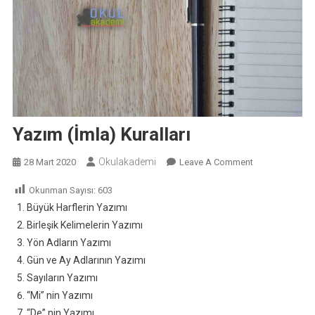
Yazım (İmla) Kuralları
Okulakademi
On
28 Mart 2020
Leave A Comment
Yazım
Okunman Sayısı:
603
(İmla)
Büyük Harflerin Yazımı
Kuralları
Birleşik Kelimelerin Yazımı
Yön Adların Yazımı
Gün ve Ay Adlarının Yazımı
Sayıların Yazımı
“Mi” nin Yazımı
“De” nin Yazımı