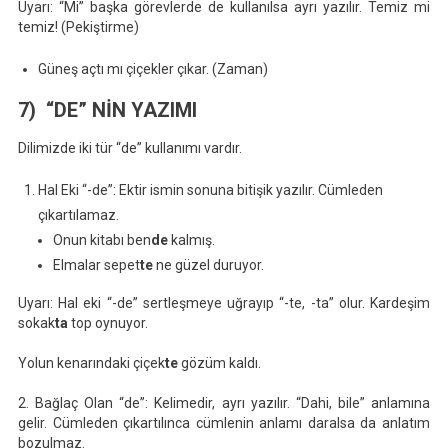
Uyarı: “Mi” başka görevlerde de kullanılsa ayrı yazılır. Temiz mi
temiz! (Pekiştirme)
Güneş açtı mı çiçekler çıkar. (Zaman)
7) “DE” NİN YAZIMI
Dilimizde iki tür “de” kullanımı vardır.
Hal Eki “-de”: Ektir ismin sonuna bitişik yazılır. Cümleden
çıkartılamaz.
Onun kitabı ben
de
kalmış.
Elmalar sepet
te
ne güzel duruyor.
Uyarı: Hal eki “-de” sertleşmeye uğrayıp “-te, -ta” olur. Kardeşim
sokak
ta
top oynuyor.
Yolun kenarındaki çiçek
te
gözüm kaldı.
2. Bağlaç Olan “de”: Kelimedir, ayrı yazılır. “Dahi, bile” anlamına
gelir. Cümleden çıkartılınca cümlenin anlamı daralsa da anlatım
bozulmaz.