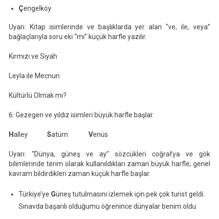
Ç
engelköy
Uyarı: Kitap isimlerinde ve başlıklarda yer alan “ve, ile, veya”
bağlaçlarıyla soru eki “mi” küçük harfle yazılır.
Kırmızı ve Siyah
Leyla ile Mecnun
Kültürlü Olmak mı?
6. Gezegen ve yıldız isimleri büyük harfle başlar.
H
alley
S
atürn
V
enüs
Uyarı: “Dünya, güneş ve ay” sözcükleri coğrafya ve gök
bilimlerinde terim olarak kullanıldıkları zaman büyük harfle; genel
kavram bildirdikleri zaman küçük harfle başlar.
Türkiye’ye
G
üneş tutulmasını izlemek için pek çok turist geldi.
Sınavda başarılı olduğumu öğrenince dünyalar benim oldu.