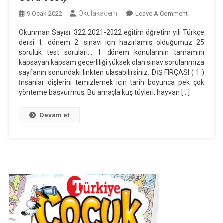
Okulakademi
On
9 Ocak 2022
Leave A Comment
8.
Okunman Sayısı: 322 2021-2022 eğitim öğretim yılı Türkçe
Sınıf
dersi 1. dönem 2. sınavı için hazırlamış olduğumuz 25
Türkçe
soruluk test soruları… 1. dönem konularının tamamını
1.
kapsayan kapsam geçerliliği yüksek olan sınav sorularımıza
Dönem
sayfanın sonundaki linkten ulaşabilirsiniz. DİŞ FIRÇASI ( 1 )
İnsanlar dişlerini temizlemek için tarih boyunca pek çok
2.
yönteme başvurmuş. Bu amaçla kuş tüyleri, hayvan […]
Sınavı
(25
Devam et
Soru
Test)