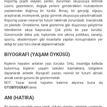
Röportaj çeşitli olayları, yerleri, durumları okuyucuya iletmek
üzere; gazetelerin, değişik yerlere gönderdikleri muhabirlerin
yazılarından doğmuş bir türdür. Amaç, bir gerçeği, olguyu;
araştırarak, inceleyerek, gezip görerek okuyucuya yansıtmaktadır.
Röportaj yazarı nesnel bir tutum takılmak zorundadır. İnandırıcılık
ön planlıdır. Örnekleme, tanık gösterme gibi düşünceyi geliştirme
tekniklerine sıkça başvurulur. Çok yönlü bir yazı türüdür.
Günümüzde daha çok, toplumda öne çıkmış politikacı, sanatçı,
sporcu, akademisyen gibi insanlarla yapılan konuşmaların yer
aldığı bir yazı türü olarak algılanmaktadır.
BİYOGRAFİ (YAŞAM ÖYKÜSÜ)
Kişilerin hayatını anlatan yazı türüdür. Ünlü, insanlığa katkıda
bulunmuş kişilerin yaşam öyküleri kaynaklara, belgelere
dayanarak anlatılır. Biyografi yazarı, nesnel bir tutum almalı;
ancak sanat gücünü de göstermelidir
NOT: Yazar kendi hayatını kaleme alıyorsa buna da
OTOBİYOGRAFİ
denir.
ANI (HATIRA)
Bir kişinin yaşadığı veya tanık olduğu olayları anlattığı yazılardır.