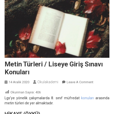
Metin Türleri / Liseye Giriş Sınavı
Konuları
Okulakademi
On
14 Aralık 2020
Leave A Comment
Metin
Okunman Sayısı:
406
Türleri
Lgs’ye yönelik çalışmalarda 8. sınıf müfredat
konuları
arasında
/
metin türleri de yer almaktadır.
Liseye
Giriş
HİKAYE (ÖYKÜ)