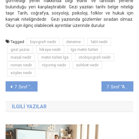
görmediği yerler hakkında bilgi edinir ve tanıtılan yerlerle
bulunduğu yeri karşılaştırabilir. Gezi yazıları tarihi belge niteliği
taşır. Tarih, coğrafya, sosyoloji, psikoloji, folklor ve hukuk için
kaynak niteliğindedir. Gezi yazısında gözlemler sıradan olmaz.
Okur için ilginç olabilecek ayrıntılar üzerinde durulur.
Tagged
biyografi nedir
deneme
fabl nedir
gezi yazısı
hikaye nedir
lgs metin türleri
masal nedir
metin türleri lgs
otobiyografi nedir
roman nedir
röportaj nedir
sohbet nedir
söylev nedir
Yazı
7. Sınıf “ANNE FRANK’IN HATIRA DEFTERİ” Dinleme Metni Ses Dosyası
7. Sınıf “Anne Frank’ın Hatıra Defteri” Dinleme Metni Günlük Ders Planı
gezinmesi
İLGILI YAZILAR