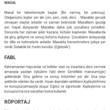
MASAL
Masal bir tekerlemeyle başlar (Bir varmış, bir yokmuş).
Olağanüstü kişiler yer alır (cin, peri, cadı, dev) … Masalda gerçek
olmayan olaylar anlatılır ve zaman belirsizdir. Masalların geçtiği
yer; hayal dünyasıdır. Masallar, daha çok çocuklara yöneliktir.
Sonunda her zaman iyiler kazanır, kötüler kaybeder. Masallarda
da giriş gelişme ve sonuç bölümü bulunur. Çocukların anlayacağı
bir dille ve kelimelerle anlatılır. Masalda benzetmelere çokça yer
verilir. Didaktik bir metin türüdür. (Eğiticidir.)
FABL
Kahramanları hayvanlar ve bitkiler olan ve insanlara ders vermek
amacıyla yazılan öykülere fabl denir Genellikle manzum(şiir)
şeklindedir. Giriş gelime ve sonuç bölümleri yer alır. Düz yazı
şeklinde olanları da vardır. İnsan dışındaki varlıkların kişileştirilmesi
ve konuşturulmasıyla oluşur. Eğitici ve öğreticidir. Kişileştirme ve
konuşturma söz sanatları bolca kullanılır.
RÖPORTAJ