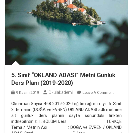
5. Sınıf “OKLAND ADASI” Metni Günlük
Ders Planı (2019-2020)
Okulakademi
On
9 Kasım 2019
Leave A Comment
5.
Okunman Sayısı: 468 2019-2020 eğitim öğretim yılı 5. Sınıf
Sınıf
3. temanın (DOĞA ve EVREN) OKLAND ADASI adlı metnine
“OKLAND
ait günlük ders planını sayfa sonundaki linkten
ADASI”
indirebilirsiniz. 1. BÖLÜM Ders : TÜRKÇE
Metni
Tema / Metnin Adı : DOĞA ve EVREN / OKLAND