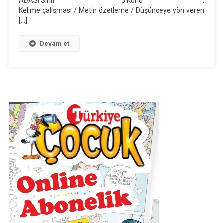
ADASI Sınıf : 5 Konu :
Günlük
Kelime çalışması / Metin özetleme / Düşünceye yön veren
Ders
[…]
Planı
(2019-
Devam et
2020)