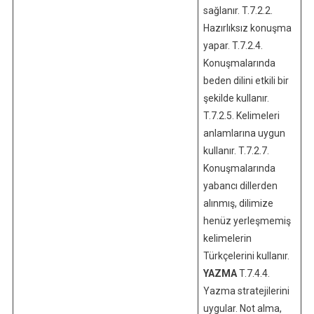
sağlanır. T.7.2.2.
Hazırlıksız konuşma
yapar. T.7.2.4.
Konuşmalarında
beden dilini etkili bir
şekilde kullanır.
T.7.2.5. Kelimeleri
anlamlarına uygun
kullanır. T.7.2.7.
Konuşmalarında
yabancı dillerden
alınmış, dilimize
henüz yerleşmemiş
kelimelerin
Türkçelerini kullanır.
YAZMA
T.7.4.4.
Yazma stratejilerini
uygular. Not alma,