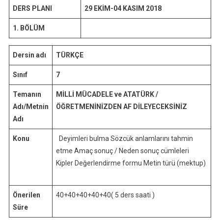
Günlük
DERS PLANI
29 EKİM-04 KASIM 2018
Ders
Planı
1. BÖLÜM
Dersin adı
TÜRKÇE
Sınıf
7
Temanın
MİLLİ MÜCADELE ve ATATÜRK /
Adı/Metnin
ÖĞRETMENİNİZDEN AF DİLEYECEKSİNİZ
Adı
Konu
Deyimleri bulma Sözcük anlamlarını tahmin
etme Amaç sonuç / Neden sonuç cümleleri
Kipler Değerlendirme formu Metin türü (mektup)
Önerilen
40+40+40+40+40( 5 ders saati )
Süre