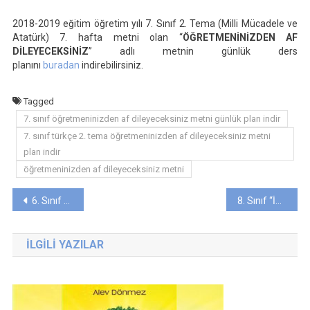
2018-2019 eğitim öğretim yılı 7. Sınıf 2. Tema (Milli Mücadele ve
Atatürk) 7. hafta metni olan “
ÖĞRETMENİNİZDEN AF
DİLEYECEKSİNİZ
” adlı metnin günlük ders
planını
buradan
indirebilirsiniz.
Tagged
7. sınıf öğretmeninizden af dileyeceksiniz metni günlük plan indir
7. sınıf türkçe 2. tema öğretmeninizden af dileyeceksiniz metni
plan indir
öğretmeninizden af dileyeceksiniz metni
Yazı
6. Sınıf “15 TEMMUZ” Metni Günlük Ders Planı (2018-2019)
8. Sınıf “İSTİKLAL MADALYASI” Metni Günlük Ders Planı
gezinmesi
İLGILI YAZILAR