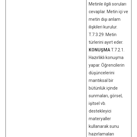
Metinle ilgili soruları
cevaplar. Metin içi ve
metin dışı anlam
ilişkileri kurulur.
T.7.3.29. Metin
türlerini ayırt eder.
KONUŞMA
T.7.2.1.
Hazırlıklı konuşma
yapar. Öğrencilerin
düşüncelerini
mantıksal bir
bütünlük içinde
sunmaları, görsel,
işitsel vb.
destekleyici
materyaller
kullanarak sunu
hazırlamaları