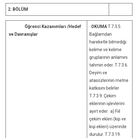
2. BÖLÜM
Öğrenci Kazanımları /Hedef
OKUMA
T.7.3.5.
ve Davranışlar
Bağlamdan
hareketle bilmediği
kelime ve kelime
gruplarının anlamını
tahmin eder. T.7.3.6.
Deyim ve
atasözlerinin metne
katkısını belirler
T.7.3.9. Çekim
eklerinin işlevlerini
ayırt eder. a) Fiil
çekim ekleri (kip ve
kişi ekleri) üzerinde
durulur. T.7.3.19.