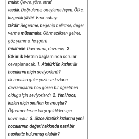
muhit
: Çevre, yöre, etraf
tasdik
: Doğrulama, onaylama
hışım
: Öfke,
kızgınlık
yaver
: Emir subayı
takdir
: Beğenme, beğenip belirtme, değer
verme
müsamaha
: Görmezlikten gelme,
göz yumma, hoşgörü
muamele
: Davranma, davranış
3.
Etkinlik
Metnin bağlamında sorular
cevaplanacak.
1. Atatürk’ün kızları ilk
hocalarını niçin seviyorlardı?
İlk hocaları güler yüzlü ve kızların
davranışlarını hoş gören bir öğretmen
olduğu için seviyorlardı.
2. Yeni hoca,
kızları niçin sınıftan kovmuştur?
Öğretmenlerine karşı geldikleri için
kovmuştur.
3. Sizce Atatürk kızlarına yeni
hocalarının değeri hakkında nasıl bir
nasihatte bulunmuş olabilir?