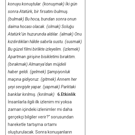
konuyu
konuştular
. (konuşmak)
İki gün
sonra Atatürk, bir fırsatını
bulmuş
.
(bulmak)
Bu hoca, bundan sonra onun
daima hocası
olacak
. (olmak)
Soluğu
Atatürk’ün huzurunda
aldılar
. (almak)
Onu
kızdırdıkları hâlde sabırla
sustu
. (susmak)
Bu güzel filmi birlikte
izleyelim
. (izlemek)
Apartman girişine bisikletimi
bıraktım
.
(bırakmak)
Almanya’dan müjdeli
haber
geldi
. (gelmek)
Şampiyonluk
maçına
gidiyoruz
. (gitmek)
Annem her
şeyi sevgiyle
yapar
. (yapmak)
Parktaki
banklar
kırılmış
. (kırılmak)
6.Etkinlik
İnsanlarla ilgili ilk izlenim mi yoksa
zaman içindeki izlenimler mi daha
gerçekçi bilgiler verir?” sorusundan
hareketle tartışma ortamı
oluşturulacak. Sonra konuşanların