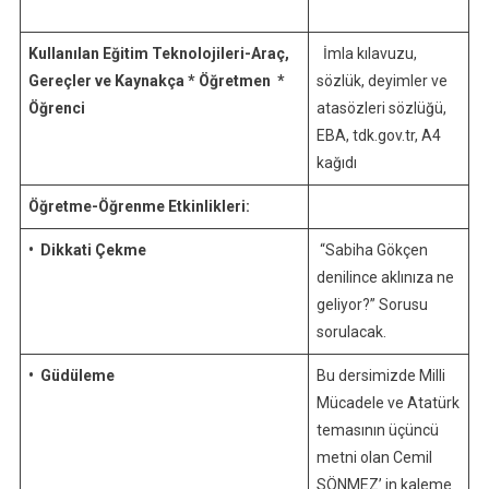
Kullanılan Eğitim Teknolojileri-Araç,
İmla kılavuzu,
Gereçler ve Kaynakça
* Öğretmen *
sözlük, deyimler ve
Öğrenci
atasözleri sözlüğü,
EBA, tdk.gov.tr, A4
kağıdı
Öğretme-Öğrenme Etkinlikleri:
• Dikkati Çekme
“Sabiha Gökçen
denilince aklınıza ne
geliyor?” Sorusu
sorulacak.
• Güdüleme
Bu dersimizde Milli
Mücadele ve Atatürk
temasının üçüncü
metni olan Cemil
SÖNMEZ’ in kaleme