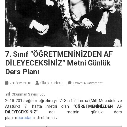
7. Sınıf “ÖĞRETMENİNİZDEN AF
DİLEYECEKSİNİZ” Metni Günlük
Ders Planı
Okulakademi
On
28 Ekim 2018
Leave A Comment
7.
Okunman Sayısı:
565
Sınıf
2018-2019 eğitim öğretim yılı 7. Sınıf 2. Tema (Milli Mücadele ve
“ÖĞRETMENİN
Atatürk) 7. hafta metni olan “
ÖĞRETMENİNİZDEN AF
AF
DİLEYECEKSİNİZ
” adlı metnin günlük ders
DİLEYECEKSİN
planını
buradan
indirebilirsiniz.
Metni