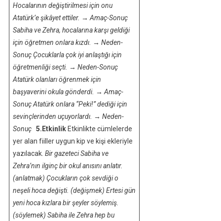
Hocalarının değiştirilmesi için onu
Atatürk’e şikâyet ettiler.
→
Amaç-Sonuç
Sabiha ve Zehra, hocalarına karşı geldiği
için öğretmen onlara kızdı.
→
Neden-
Sonuç
Çocuklarla çok iyi anlaştığı için
öğretmenliği seçti.
→
Neden-Sonuç
Atatürk olanları öğrenmek için
başyaverini okula gönderdi.
→
Amaç-
Sonuç
Atatürk onlara “Peki!” dediği için
sevinçlerinden uçuyorlardı.
→
Neden-
Sonuç
5.Etkinlik
Etkinlikte cümlelerde
yer alan fiiller uygun kip ve kişi ekleriyle
yazılacak.
Bir gazeteci Sabiha ve
Zehra’nın ilginç bir okul anısını anlatır.
(anlatmak)
Çocukların çok sevdiği o
neşeli hoca
değişti
. (değişmek)
Ertesi gün
yeni hoca kızlara bir şeyler
söylemiş
.
(söylemek)
Sabiha ile Zehra hep bu