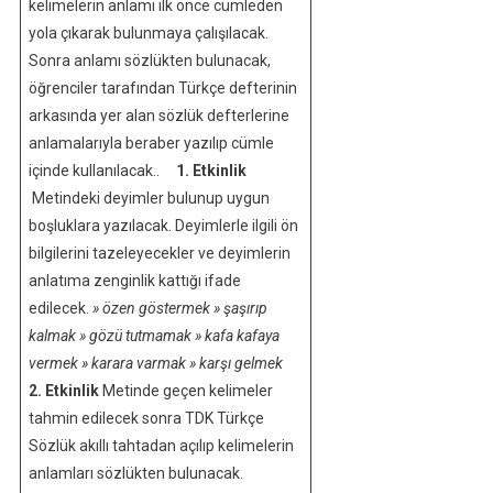
kelimelerin anlamı ilk önce cümleden
yola çıkarak bulunmaya çalışılacak.
Sonra anlamı sözlükten bulunacak,
öğrenciler tarafından Türkçe defterinin
arkasında yer alan sözlük defterlerine
anlamalarıyla beraber yazılıp cümle
içinde kullanılacak..
1. Etkinlik
Metindeki deyimler bulunup uygun
boşluklara yazılacak. Deyimlerle ilgili ön
bilgilerini tazeleyecekler ve deyimlerin
anlatıma zenginlik kattığı ifade
edilecek.
» özen göstermek
» şaşırıp
kalmak
» gözü tutmamak
» kafa kafaya
vermek
» karara varmak
» karşı gelmek
2. Etkinlik
Metinde geçen kelimeler
tahmin edilecek sonra TDK Türkçe
Sözlük akıllı tahtadan açılıp kelimelerin
anlamları sözlükten bulunacak.