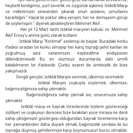
heybetli kimliğimiz, yurt severlik ve özgürlük aşkımız İstiklâl Marşı
ERSOY’U
ve milletimizin sinesinden çıkarak onun acılarını, umutlarını
ANMA
kararlılığını ” Hayal ile yoktur alkış verişim, her ne demişsem görüp
GÜNÜ
de söylemişim ” diyerek abideleştiren Mehmet Akif…
Her yıl 12 Mart tarihi İstiklal marşının kabulü ve Mehmet
Akif Ersoy’u anma günü olarak kutlanır.
İstiklal Marşı “Korkma!” seslenişi ile başlar. Buradaki korku
ifadesi sıradan bir korku olmayıp her karış toprağı şehit kanları ile
yoğrulmuş aziz vatanımızın kaybedilme endişesinin
dillendirilmesidir Bu en olumsuz durumlarda dahi ümitli
kalabilmenin bir ifadesidir. Çünkü esaret de ümitsizlik de bize
yakışmazdı.
Sevgili gençler, İstiklâl Marşını sevmek, ülkemizi sevmektir.
İstiklal Marşını coşkuyla söylemek, ülkemize,
bağımsızlığımıza sahip çıkmaktır.
Bağımsızlığınıza sahip çıkmak ise, onurumuza sahip
çıkmaktır.
İstiklâl marşı ve bayrak törenlerinde bizlerin göstereceği
ciddiyet ve coşkunun derecesi bize bırakılan yüce mirasa ne denli
sahip çıktığımızın göstergesi olduğundan; bayrak törenlerine karşı
her zamankinden daha duyarlı olmak, bağımsızlık sevdası ile bu
toprağa düşmüş şehitlerimize karşı boynumuzun borcu olmalıdır.