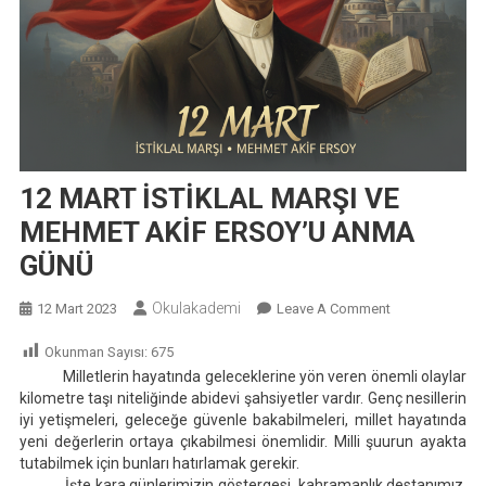
12 MART İSTİKLAL MARŞI VE
MEHMET AKİF ERSOY’U ANMA
GÜNÜ
Okulakademi
On
12 Mart 2023
Leave A Comment
12
Okunman Sayısı:
675
MART
Milletlerin hayatında geleceklerine yön veren önemli olaylar
İSTİKLAL
kilometre taşı niteliğinde abidevi şahsiyetler vardır. Genç nesillerin
MARŞI
iyi yetişmeleri, geleceğe güvenle bakabilmeleri, millet hayatında
VE
yeni değerlerin ortaya çıkabilmesi önemlidir. Milli şuurun ayakta
MEHMET
tutabilmek için bunları hatırlamak gerekir.
AKİF
İşte kara günlerimizin göstergesi, kahramanlık destanımız,