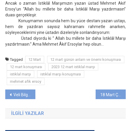
Ancak o zaman İstiklâl Marşımızın yazarı üstad Mehmet Akif
Ersoy’un “Allah bu millete bir daha İstiklâl Marşı yazdırmasın”
duası gerçekleşir.
Konuşmamın sonunda hem bu yüce destanı yazan ustayı,
hem de yazdıran sayısız kahramanı rahmetle anarken,
söyleyeceklerimi yine üstadın dizeleriyle sonlandırıyorum:
Üstad diyordu ki ” Allah bu millete bir daha İstiklâl Marşı
yazdırtmasın.” Ama Mehmet Âkif Ersoylar hep olsun…
Tagged
12 Mart
12 mart günün anlam ve önemi konuşması
12 mart konuşması
2023 12 mart istiklal marşı
istiklal marşı
istiklal marşı konuşması
mehmet afik ersoy
Yazı
Veli Bilgilendirme Sistemi: Eğitimdeki Güçlü Bağlantı
18 Mart Çanakkale Zaferi: Türk Milletinin Özgürlük Destanı
gezinmesi
İLGILI YAZILAR