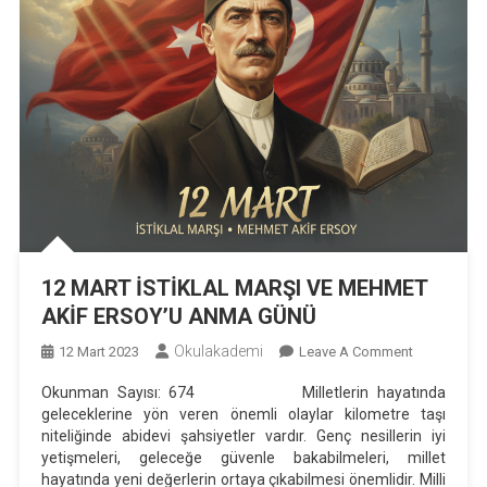
12 MART İSTİKLAL MARŞI VE MEHMET
AKİF ERSOY’U ANMA GÜNÜ
Okulakademi
On
12 Mart 2023
Leave A Comment
12
Okunman Sayısı: 674 Milletlerin hayatında
MART
geleceklerine yön veren önemli olaylar kilometre taşı
İSTİKLAL
niteliğinde abidevi şahsiyetler vardır. Genç nesillerin iyi
MARŞI
yetişmeleri, geleceğe güvenle bakabilmeleri, millet
VE
hayatında yeni değerlerin ortaya çıkabilmesi önemlidir. Milli