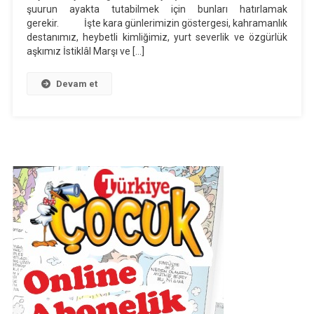
şuurun ayakta tutabilmek için bunları hatırlamak
MEHMET
gerekir. İşte kara günlerimizin göstergesi, kahramanlık
AKİF
destanımız, heybetli kimliğimiz, yurt severlik ve özgürlük
ERSOY’U
aşkımız İstiklâl Marşı ve […]
ANMA
GÜNÜ
Devam et