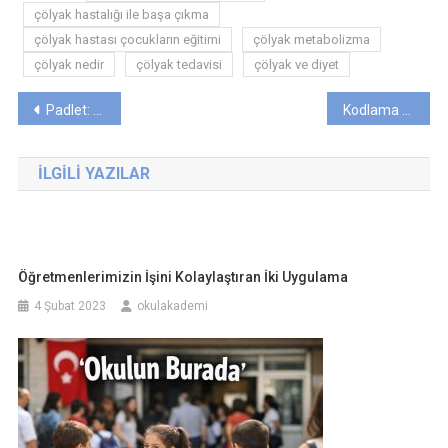
çölyak hastalığı ile başa çıkma
çölyak hastası çocukların eğitimi
çölyak metabolizma
çölyak nedir
çölyak tedavisi
çölyak ve diyet
Yazı
Padlet: Etkili İşbirliği ve Bilgi Paylaşımı İçin Harika Bir Araç
Kodlama Eğitimi ile Geleceğe Adım Atan Çocuklar
gezinmesi
İLGILI YAZILAR
Öğretmenlerimizin İşini Kolaylaştıran İki Uygulama
4 Şubat 2023
okulakademi