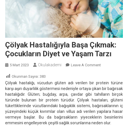
Çölyak Hastalığıyla Başa Çıkmak:
Çocukların Diyet ve Yaşam Tarzı
Okulakademi
On
5 Mart 2023
Leave A Comment
Çölyak
Okunman Sayısı:
383
Hastalığıyla
Çölyak hastalığı, vücudun glüten adı verilen bir protein türüne
Başa
karşı aşırı duyarlılık göstermesi nedeniyle ortaya çıkan bir bağırsak
Çıkmak:
hastalığıdır. Glüten; buğday, arpa, çavdar gibi tahılların birçok
Çocukların
türünde bulunan bir protein türüdür. Çölyak hastaları, glüteni
Diyet
tükettiklerinde vücutlarındaki bağışıklık sistemi, bağırsaklarının iç
Ve
yüzeyindeki küçük kıvrımlar olan villus adı verilen yapılara hasar
vermeye başlar. Bu da bağırsakların yiyeceklerin besinlerini
Yaşam
emmesini engelleyerek çeşitli sağlık sorunlarına neden olur.
Tarzı