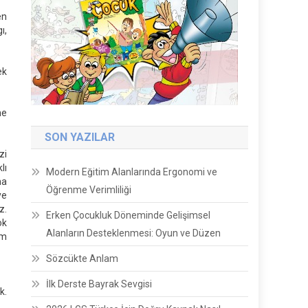
en
ı,
ek
me
SON YAZILAR
zi
lı
Modern Eğitim Alanlarında Ergonomi ve
na
Öğrenme Verimliliği
ye
z.
Erken Çocukluk Döneminde Gelişimsel
ok
Alanların Desteklenmesi: Oyun ve Düzen
em
Sözcükte Anlam
İlk Derste Bayrak Sevgisi
k.