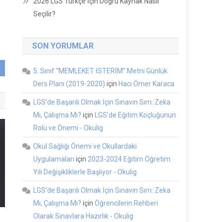
2026 LGS Türkçe İçin Doğru Kaynak Nasıl
Seçilir?
SON YORUMLAR
5. Sınıf “MEMLEKET İSTERİM” Metni Günlük
Ders Planı (2019-2020)
için
Hacı Ömer Karaca
LGS’de Başarılı Olmak İçin Sınavın Sırrı: Zeka
Mı, Çalışma Mı?
için
LGS'de Eğitim Koçluğunun
Rolü ve Önemi - Okulig
Okul Sağlığı Önemi ve Okullardaki
Uygulamaları
için
2023-2024 Eğitim Öğretim
Yılı Değişikliklerle Başlıyor - Okulig
LGS’de Başarılı Olmak İçin Sınavın Sırrı: Zeka
Mı, Çalışma Mı?
için
Öğrencilerin Rehberi
Olarak Sınavlara Hazırlık - Okulig
i