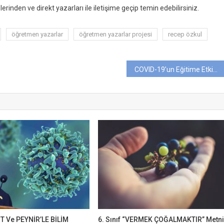
lerinden ve direkt yazarları ile iletişime geçip temin edebilirsiniz.
öğretmen yazarlar
öğretmen yazarlar projesi
recep özkul
COVID-19’un Eğitime Etkisi: Yeni Bir Öğrenme Çağına Yön Vermek
MİT Ve PEYNİR’LE BİLİM
6. Sınıf “VERMEK ÇOĞALMAKTIR” Metn