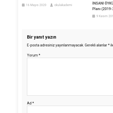
İNSANI ÖYKÜ
16 Mayıs 2020
okulakademi
Planı (2019-
9 Kasım 20
Bir yanıt yazın
E-posta adresiniz yayınlanmayacak.
Gerekli alanlar
*
il
Yorum
*
Ad
*