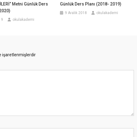
LERİ” Metni Günlük Ders
Günlük Ders Planı (2018- 2019)
2020)
9 Aralık 2018
okulakademi
19
okulakademi
e işaretlenmişlerdir