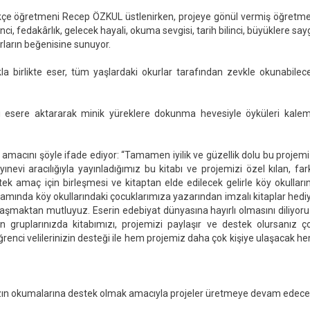
ürkçe öğretmeni Recep ÖZKUL üstlenirken, projeye gönül vermiş öğretm
ilinci, fedakârlık, gelecek hayali, okuma sevgisi, tarih bilinci, büyüklere sayg
kurların beğenisine sunuyor.
la birlikte eser, tüm yaşlardaki okurlar tarafından zevkle okunabilec
ları esere aktararak minik yüreklere dokunma hevesiyle öyküleri kale
ş amacını şöyle ifade ediyor: “Tamamen iyilik ve güzellik dolu bu projemi
vi aracılığıyla yayınladığımız bu kitabı ve projemizi özel kılan, fark
tek amaç için birleşmesi ve kitaptan elde edilecek gelirle köy okulları
psamında köy okullarındaki çocuklarımıza yazarından imzalı kitaplar hedi
paylaşmaktan mutluyuz. Eserin edebiyat dünyasına hayırlı olmasını diliyoru
 gruplarınızda kitabımızı, projemizi paylaşır ve destek olursanız ç
ğrenci velilerinizin desteği ile hem projemiz daha çok kişiye ulaşacak h
ımızın okumalarına destek olmak amacıyla projeler üretmeye devam edece