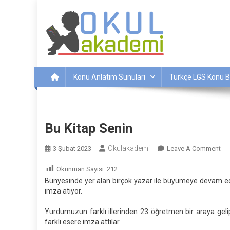
Skip
to
content
Okul Akademi
İnternetteki Okulunuz…
Konu Anlatım Sunuları
Türkçe LGS Konu B
Bu Kitap Senin
Okulakademi
On
3 Şubat 2023
Leave A Comment
Bu
Okunman Sayısı:
212
Kit
Bünyesinde yer alan birçok yazar ile büyümeye devam ede
Se
imza atıyor.
Yurdumuzun farklı illerinden 23 öğretmen bir araya gelip
farklı esere imza attılar.