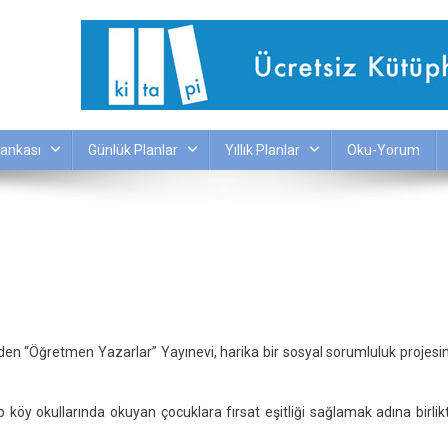
ankası
Günlük Planlar
Yıllık Planlar
Oku-Yorum
ap
n “Öğretmen Yazarlar” Yayınevi, harika bir sosyal sorumluluk projesi
nin
 köy okullarında okuyan çocuklara fırsat eşitliği sağlamak adına birlik