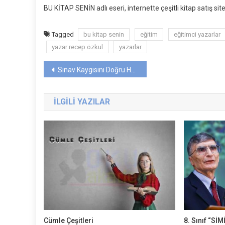
BU KİTAP SENİN adlı eseri, internette çeşitli kitap satış site
Tagged
bu kitap senin
eğitim
eğitimci yazarlar
yazar recep özkul
yazarlar
Yazı
Sınav Kaygısını Doğru Hazırlık ve Planlama Yoluyla Yönetmek
gezinmesi
İLGILI YAZILAR
Cümle Çeşitleri
8. Sınıf “Sİ