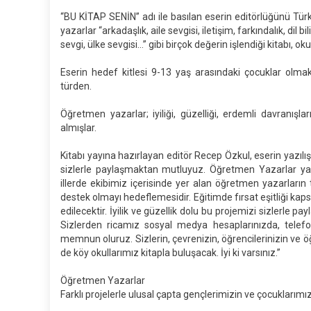
“BU KİTAP SENİN” adı ile basılan eserin editörlüğünü T
yazarlar “arkadaşlık, aile sevgisi, iletişim, farkındalık, dil b
sevgi, ülke sevgisi…” gibi birçok değerin işlendiği kitabı, o
Eserin hedef kitlesi 9-13 yaş arasındaki çocuklar olmak
türden.
Öğretmen yazarlar; iyiliği, güzelliği, erdemli davranış
almışlar.
Kitabı yayına hazırlayan editör Recep Özkul, eserin yazılı
sizlerle paylaşmaktan mutluyuz. Öğretmen Yazarlar yayıne
illerde ekibimiz içerisinde yer alan öğretmen yazarların 
destek olmayı hedeflemesidir. Eğitimde fırsat eşitliği ka
edilecektir. İyilik ve güzellik dolu bu projemizi sizlerle 
Sizlerden ricamız sosyal medya hesaplarınızda, telefon
memnun oluruz. Sizlerin, çevrenizin, öğrencilerinizin ve ö
de köy okullarımız kitapla buluşacak. İyi ki varsınız.”
Öğretmen Yazarlar
Farklı projelerle ulusal çapta gençlerimizin ve çocuklar