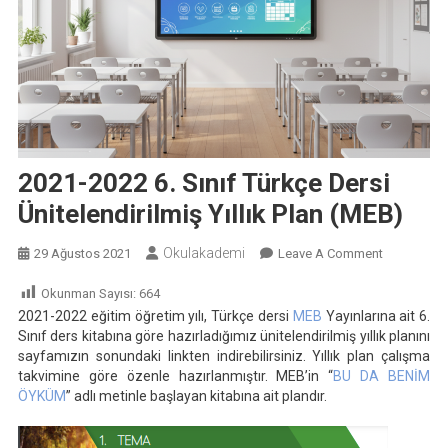
2021-2022 6. Sınıf Türkçe Dersi
Ünitelendirilmiş Yıllık Plan (MEB)
Okulakademi
On
29 Ağustos 2021
Leave A Comment
2021-
Okunman Sayısı:
664
2022
2021-2022 eğitim öğretim yılı, Türkçe dersi
MEB
Yayınlarına ait 6.
6.
Sınıf ders kitabına göre hazırladığımız ünitelendirilmiş yıllık planını
Sınıf
sayfamızın sonundaki linkten indirebilirsiniz. Yıllık plan çalışma
Türkçe
takvimine göre özenle hazırlanmıştır. MEB’in “
BU DA BENİM
Dersi
ÖYKÜM
” adlı metinle başlayan kitabına ait plandır.
Ünitelendir
Yıllık