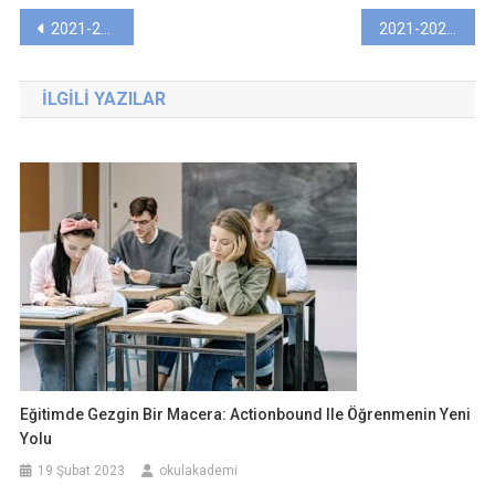
Yazı
2021-2022 5. Sınıf Türkçe Dersi Ünitelendirilmiş Yıllık Plan (Anıttepe)
2021-2022 6. Sınıf Türkçe Dersi Ünitelendirilmiş Yıllık Plan (MEB)
gezinmesi
İLGILI YAZILAR
Eğitimde Gezgin Bir Macera: Actionbound Ile Öğrenmenin Yeni
Yolu
19 Şubat 2023
okulakademi