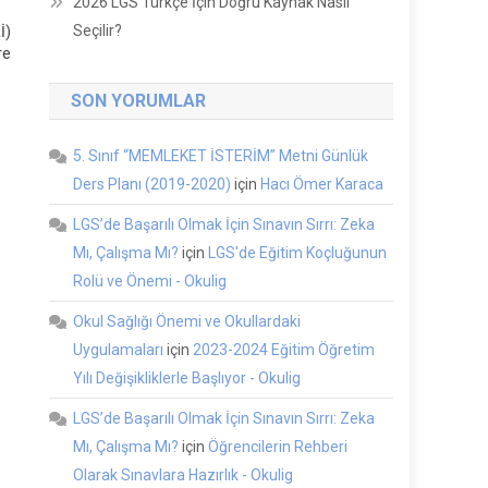
2026 LGS Türkçe İçin Doğru Kaynak Nasıl
Seçilir?
İ)
re
SON YORUMLAR
5. Sınıf “MEMLEKET İSTERİM” Metni Günlük
Ders Planı (2019-2020)
için
Hacı Ömer Karaca
LGS’de Başarılı Olmak İçin Sınavın Sırrı: Zeka
Mı, Çalışma Mı?
için
LGS'de Eğitim Koçluğunun
Rolü ve Önemi - Okulig
Okul Sağlığı Önemi ve Okullardaki
Uygulamaları
için
2023-2024 Eğitim Öğretim
Yılı Değişikliklerle Başlıyor - Okulig
LGS’de Başarılı Olmak İçin Sınavın Sırrı: Zeka
Mı, Çalışma Mı?
için
Öğrencilerin Rehberi
Olarak Sınavlara Hazırlık - Okulig