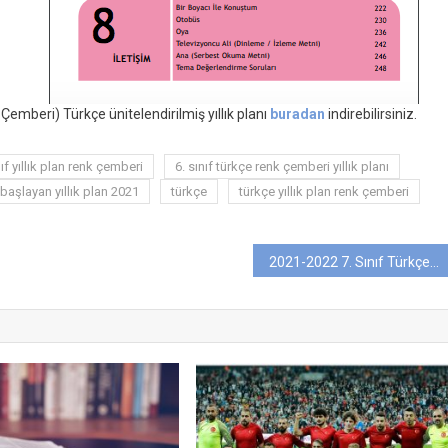
Çemberi) Türkçe ünitelendirilmiş yıllık planı
buradan
indirebilirsiniz.
ıf yıllık plan renk çemberi
6. sınıf türkçe renk çemberi yıllık planı
başlayan yıllık plan 2021
türkçe
türkçe yıllık plan renk çemberi
2021-2022 7. Sınıf Türkçe Dersi Ünitelendirilmiş Yıllık Plan (MEB)