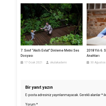
7. Sınıf “Akıllı Evlat” Dinleme Metni Ses
2018 Yılı 6.
Dosyası
Anahtarı
17 Ocak 2021
okulakademi
30 Ağustos
Bir yanıt yazın
E-posta adresiniz yayınlanmayacak.
Gerekli alanlar
*
il
Yorum
*