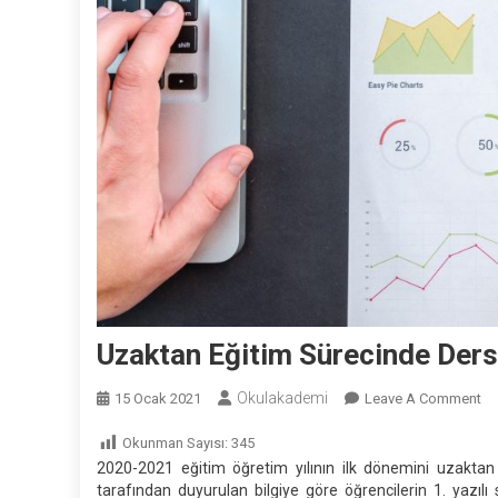
Uzaktan Eğitim Sürecinde Ders İ
Okulakademi
On
15 Ocak 2021
Leave A Comment
Uz
Okunman Sayısı:
345
Eğ
2020-2021 eğitim öğretim yılının ilk dönemini uzaktan
Sü
tarafından duyurulan bilgiye göre öğrencilerin 1. yazılı 