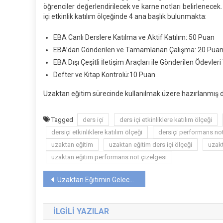
De
öğrenciler değerlendirilecek ve karne notları belirlenec
İçi
içi etkinlik katılım ölçeğinde 4 ana başlık bulunmakta:
Etk
Ka
EBA Canlı Derslere Katılma ve Aktif Katılım: 50 Puan
Öl
EBA’dan Gönderilen ve Tamamlanan Çalışma: 20 Pua
EBA Dışı Çeşitli İletişim Araçları ile Gönderilen Ödevle
Defter ve Kitap Kontrolü:10 Puan
Uzaktan eğitim sürecinde kullanılmak üzere hazırlanmış der
Tagged
ders içi
ders içi etkinliklere katılım ölçeği
dersiçi etkinliklere katılım ölçeği
dersiçi performans no
uzaktan eğitim
uzaktan eğitim ders içi ölçeği
uzakt
uzaktan eğitim performans not çizelgesi
Yazı
Uzaktan Eğitimin Gelecekte Yeri
gezinmesi
İLGILI YAZILAR