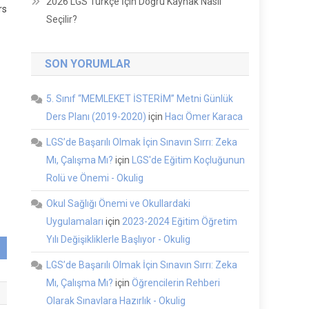
2026 LGS Türkçe İçin Doğru Kaynak Nasıl
rs
Seçilir?
SON YORUMLAR
5. Sınıf “MEMLEKET İSTERİM” Metni Günlük
Ders Planı (2019-2020)
için
Hacı Ömer Karaca
LGS’de Başarılı Olmak İçin Sınavın Sırrı: Zeka
Mı, Çalışma Mı?
için
LGS'de Eğitim Koçluğunun
Rolü ve Önemi - Okulig
Okul Sağlığı Önemi ve Okullardaki
Uygulamaları
için
2023-2024 Eğitim Öğretim
Yılı Değişikliklerle Başlıyor - Okulig
LGS’de Başarılı Olmak İçin Sınavın Sırrı: Zeka
Mı, Çalışma Mı?
için
Öğrencilerin Rehberi
Olarak Sınavlara Hazırlık - Okulig