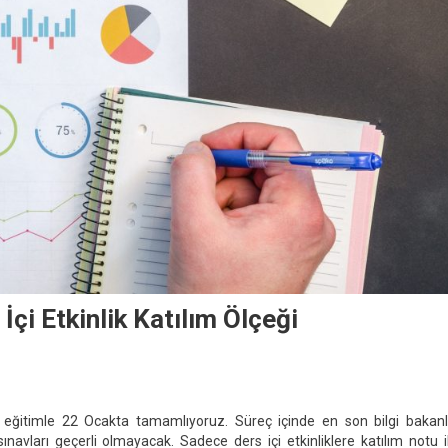
çi Etkinlik Katılım Ölçeği
aktan
itim
 eğitimle 22 Ocakta tamamlıyoruz. Süreç içinde en son bilgi bakanl
recinde
sınavları geçerli olmayacak. Sadece ders içi etkinliklere katılım notu i