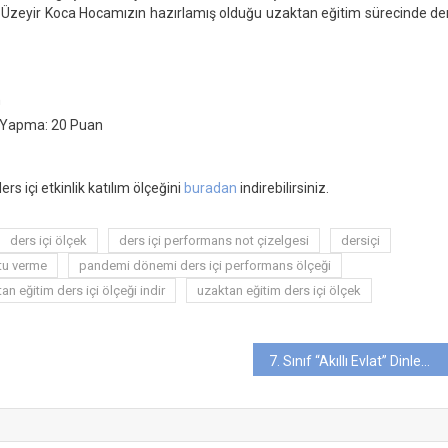
rs
ek. Üzeyir Koca Hocamızın hazırlamış olduğu uzaktan eğitim sürecinde de
inlik
tılım
çeği
n
ri Yapma: 20 Puan
s içi etkinlik katılım ölçeğini
buradan
indirebilirsiniz.
ders içi ölçek
ders içi performans not çizelgesi
dersiçi
tu verme
pandemi dönemi ders içi performans ölçeği
an eğitim ders içi ölçeği indir
uzaktan eğitim ders içi ölçek
7. Sınıf “Akıllı Evlat” Dinleme Metni Ses Dosyası