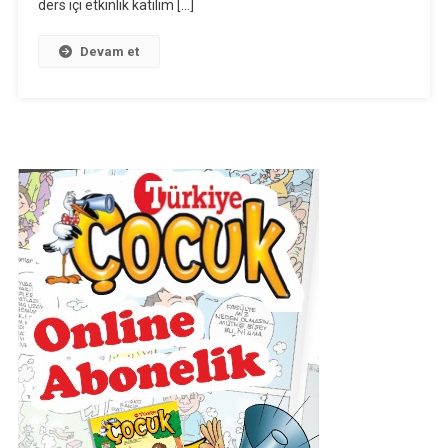
ders içi etkinlik katılım […]
Ölçeği
Devam et