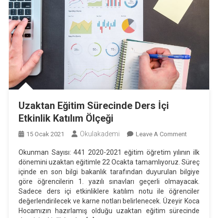
Uzaktan Eğitim Sürecinde Ders İçi
Etkinlik Katılım Ölçeği
Okulakademi
On
15 Ocak 2021
Leave A Comment
Uzaktan
Okunman Sayısı: 441 2020-2021 eğitim öğretim yılının ilk
Eğitim
dönemini uzaktan eğitimle 22 Ocakta tamamlıyoruz. Süreç
Sürecinde
içinde en son bilgi bakanlık tarafından duyurulan bilgiye
Ders
göre öğrencilerin 1. yazılı sınavları geçerli olmayacak.
İçi
Sadece ders içi etkinliklere katılım notu ile öğrenciler
değerlendirilecek ve karne notları belirlenecek. Üzeyir Koca
Etkinlik
Hocamızın hazırlamış olduğu uzaktan eğitim sürecinde
Katılım