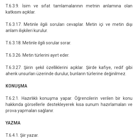
T.6.3.9. İsim ve sıfat tamlamalarının metnin anlamına olan
katkısını açıklar.
T.6.3.17. Metinle ilgili soruları cevaplar. Metin içi ve metin dışı
anlam ilişkileri kurulur.
T.6.3.18. Metinle ilgili sorular sorar.
T.6.3.26. Metin türlerini ayırt eder.
T.6.3.27. Şiirin şekil özelliklerini açıklar. Şiirde kafiye, redif gibi
ahenk unsurları üzerinde durulur, bunların türlerine değinilmez.
KONUŞMA
T.6.2.1. Hazırlıklı konuşma yapar. Öğrencilerin verilen bir konu
hakkında görsellerle destekleyerek kısa sunum hazırlamaları ve
prova yapmaları sağlanır.
YAZMA
T.6.4.1. Şiir yazar.