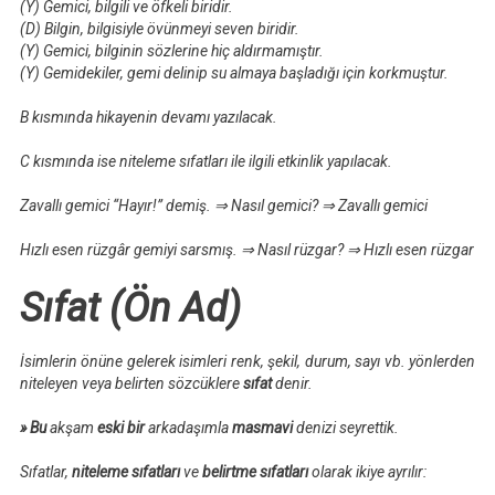
(
Y
) Gemici, bilgili ve öfkeli biridir.
(
D
) Bilgin, bilgisiyle övünmeyi seven biridir.
(
Y
) Gemici, bilginin sözlerine hiç aldırmamıştır.
(
Y
) Gemidekiler, gemi delinip su almaya başladığı için korkmuştur.
B kısmında hikayenin devamı yazılacak.
C kısmında ise niteleme sıfatları ile ilgili etkinlik yapılacak.
Zavallı gemici “Hayır!” demiş.
⇒
Nasıl gemici?
⇒
Zavallı gemici
Hızlı esen rüzgâr gemiyi sarsmış.
⇒
Nasıl rüzgar?
⇒
Hızlı esen rüzgar
Sıfat (Ön Ad)
İsimlerin önüne gelerek isimleri renk, şekil, durum, sayı vb. yönlerden
niteleyen veya belirten sözcüklere
sıfat
denir.
»
Bu
akşam
eski bir
arkadaşımla
masmavi
denizi seyrettik.
Sıfatlar,
niteleme sıfatları
ve
belirtme sıfatları
olarak ikiye ayrılır: