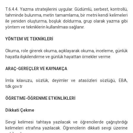
T.6.4.4. Yazma stratejilerini uygular. Güdümlü, serbest, kontrollü,
tahminde bulunma, metin tamamlama, bir metni kendi kelimeleri
ile yeniden oluşturma, boşluk doldurma, grup olarak yazma gibi
yöntem ve tekniklerin kullanılması sağlanır.
YÖNTEM VE TEKNİKLERİ
Okuma, role girerek okuma, açıklayarak okuma, inceleme, günlük
hayatla ilişkilendirme ve günlük hayattan örnekler verme
ARAÇ-GEREÇLER VE KAYNAKÇA
İmla kılavuzu, sözlük, deyimler ve atasözleri sözlüğü, EBA,
tdk.gov.tr
ÖĞRETME-ÖĞRENME ETKİNLİKLERİ
Dikkati Çekme
Sevgi kelimesi tahtaya yazılacak ve öğrencilerde çağrıştırdığı
kelimeleri etrafına yazılacak. Öğrencilerin dikkati sevgi üzerine