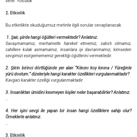
sefer: Yolculuk
2. Etkinlik
Bu etkinlikte okuduğumuz metinle ilgili sorular cevaplanacak.
1. Şair, şiirde hangi öğütleri vermektedir? Anlatınız.
Savaşmamamız, merhametle hareket etmemiz, sabırlı olmamız,
cahillere kulak asmamamız, insanlara iyi davranmamız, kimseden
sevgimizi esirgemememiz gerektiği öğütlerini vermektedir.
2. Şiirin birinci dörtlüğünde yer alan “Kılıcını koy kınına / Yüreğinle
yürü dostum.” dizeleriyle hangi karakter özellikleri vurgulanmaktadır?
Kavgacı karakter özelliği vurgulanmaktadır.
3. İnsanlıktan ümidini kesmeyen kişiler neler başarabilirler? Anlatınız.
…
4. Her işini sevgi ile yapan bir insan hangi özelliklere sahip olur?
Örneklerle anlatınız.
…
3. Etkinlik