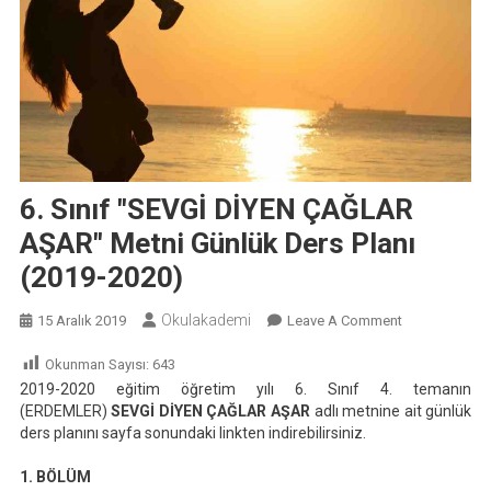
6. Sınıf "SEVGİ DİYEN ÇAĞLAR
AŞAR" Metni Günlük Ders Planı
(2019-2020)
Okulakademi
On
15 Aralık 2019
Leave A Comment
6.
Okunman Sayısı:
643
Sınıf
2019-2020 eğitim öğretim yılı 6. Sınıf 4. temanın
"SEVGİ
(ERDEMLER)
SEVGİ DİYEN ÇAĞLAR AŞAR
adlı metnine ait günlük
DİYEN
ders planını sayfa sonundaki linkten indirebilirsiniz.
ÇAĞLAR
AŞAR"
1. BÖLÜM