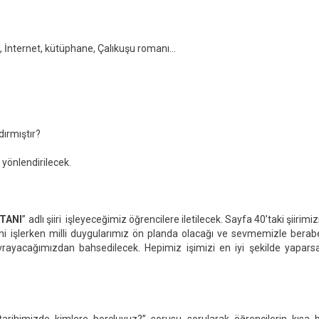
A, İnternet, kütüphane, Çalıkuşu romanı…
ırmıştır?
 yönlendirilecek.
TANI
” adlı şiiri işleyeceğimiz öğrencilere iletilecek. Sayfa 40’taki şiirimiz
i işlerken milli duygularımız ön planda olacağı ve sevmemizle berab
vrayacağımızdan bahsedilecek. Hepimiz işimizi en iyi şekilde yapars
arihimizde kimlere borçluyuz?” sorusu sorularak öğrencilerin kısa b