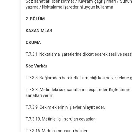
Söz sanatları (benzetme) / Kavram çağrışımları / Sunum 
yazma / Noktalama işaretlerini uygun kullanma
2. BÖLÜM
KAZANIMLAR
OKUMA
T.7.3.1. Noktalama işaretlerine dikkat ederek sesli ve sessi
Söz Varlığı
T.7.3.5. Bağlamdan hareketle bilmediği kelime ve kelime g
T.7.3.8. Metindeki söz sanatlarını tespit eder. Kişileştirm
sanatları verilir.
T.7.3.9. Çekim eklerinin işlevlerini ayırt eder.
T.7.3.19. Metinle ilgili soruları cevaplar.
T.7.3.16. Metnin konusunu belirler.