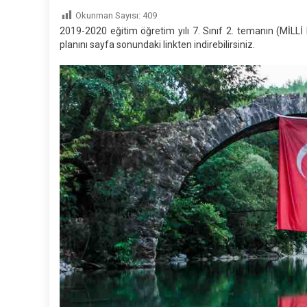
7.
Okunman Sayısı:
409
Sını
2019-2020 eğitim öğretim yılı 7. Sınıf 2. temanın (M
“VA
planını sayfa sonundaki linkten indirebilirsiniz.
DES
Met
Gün
Der
Plan
(201
202