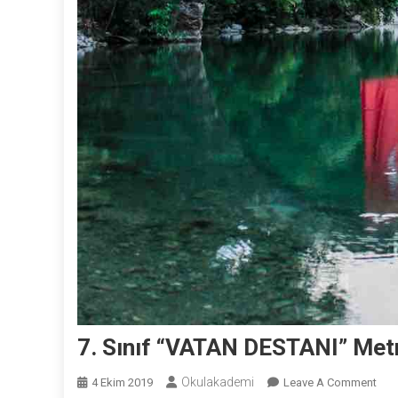
7. Sınıf “VATAN DESTANI” Metn
Okulakademi
On
4 Ekim 2019
Leave A Comment