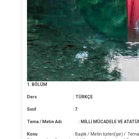
1. BÖLÜM
Ders :
TÜRKÇE
Sınıf :
7
Tema / Metin Adı :
MİLLİ MÜCADELE VE ATATÜR
Konu :
Başlık / Metin türleri(şiir) / Te