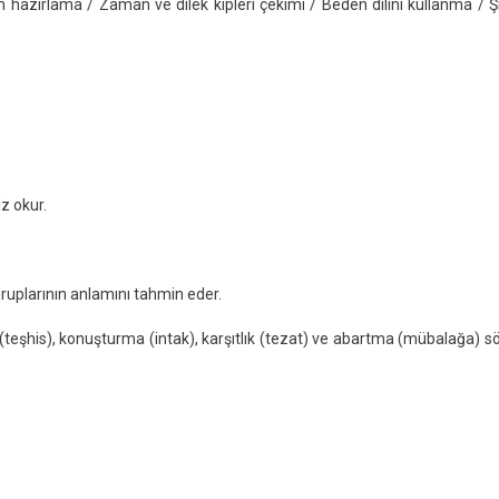
hazırlama / Zaman ve dilek kipleri çekimi / Beden dilini kullanma / Şi
z okur.
ruplarının anlamını tahmin eder.
e (teşhis), konuşturma (intak), karşıtlık (tezat) ve abartma (mübalağa) s