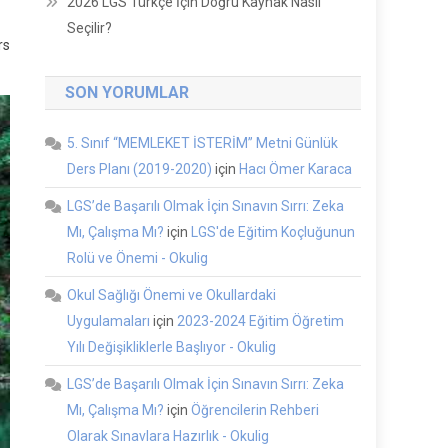
2026 LGS Türkçe İçin Doğru Kaynak Nasıl
Seçilir?
rs
SON YORUMLAR
5. Sınıf “MEMLEKET İSTERİM” Metni Günlük
Ders Planı (2019-2020)
için
Hacı Ömer Karaca
LGS’de Başarılı Olmak İçin Sınavın Sırrı: Zeka
Mı, Çalışma Mı?
için
LGS'de Eğitim Koçluğunun
Rolü ve Önemi - Okulig
Okul Sağlığı Önemi ve Okullardaki
Uygulamaları
için
2023-2024 Eğitim Öğretim
Yılı Değişikliklerle Başlıyor - Okulig
LGS’de Başarılı Olmak İçin Sınavın Sırrı: Zeka
Mı, Çalışma Mı?
için
Öğrencilerin Rehberi
Olarak Sınavlara Hazırlık - Okulig