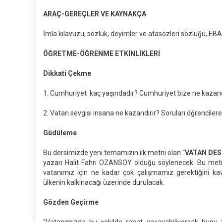
ARAÇ-GEREÇLER VE KAYNAKÇA
İmla kılavuzu, sözlük, deyimler ve atasözleri sözlüğü, EB
ÖĞRETME-ÖĞRENME ETKİNLİKLERİ
Dikkati Çekme
1. Cumhuriyet kaç yaşındadır? Cumhuriyet bize ne kazand
2. Vatan sevgisi insana ne kazandırır? Soruları öğrencilere
Güdüleme
Bu dersimizde yeni temamızın ilk metni olan “
VATAN DES
yazarı Halit Fahri OZANSOY olduğu söylenecek. Bu metn
vatanımız için ne kadar çok çalışmamız gerektiğini ka
ülkenin kalkınacağı üzerinde durulacak.
Gözden Geçirme
“Vatanımızda bu şekilde rahat yaşayabiliyorsak bunu t