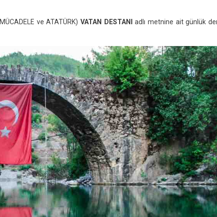
f
İLLİ MÜCADELE ve ATATÜRK)
VATAN DESTANI
adlı metnine ait günlük de
TAN
TANI”
ni
lük
s
ı
9-
0)