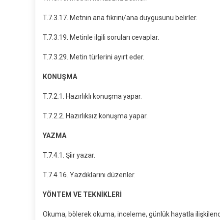
T.7.3.17. Metnin ana fikrini/ana duygusunu belirler.
T.7.3.19. Metinle ilgili soruları cevaplar.
T.7.3.29. Metin türlerini ayırt eder.
KONUŞMA
T.7.2.1. Hazırlıklı konuşma yapar.
T.7.2.2. Hazırlıksız konuşma yapar.
YAZMA
T.7.4.1. Şiir yazar.
T.7.4.16. Yazdıklarını düzenler.
YÖNTEM VE TEKNİKLERİ
Okuma, bölerek okuma, inceleme, günlük hayatla ilişkilen