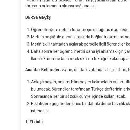
tartışma ortamında olması sağlanacak.
DERSE GEÇİŞ
Öğrencilerden metnin türünün şiir olduğunu ifade ederek 
Metnin başlığı ile görsel arasında bağlantı kurmaları s
Metin akıllı tahtadan açılarak görselle ilgili öğrenciler 
Daha sonra her öğrenci metni daha iyi anlamak için yank
İkinci okuma ise bölünerek okuma tekniği ile okunup an
Anahtar Kelimeler:
vatan, destan, vatandaş, hilal, cihan, h
Anlaşılmayan, anlamı bilinmeyen kelimelerin anlamı il
bulunacak, öğrenciler tarafından Türkçe defterinin ark
Sonrasında her bir sözcük cümle içinde kullanılacak.
Etkinliklere geçmeden önce bir dahaki derse hazırlık o
istenecek.
1. Etkinlik