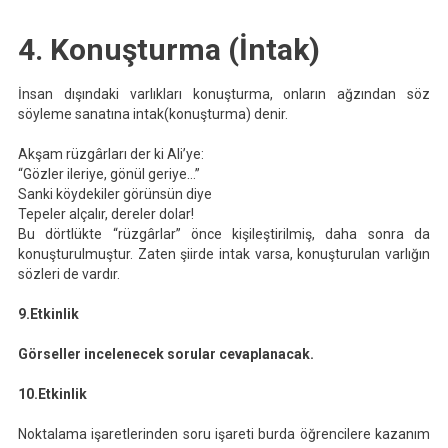
4. Konuşturma (İntak)
İnsan dışındaki varlıkları konuşturma, onların ağzından söz
söyleme sanatına intak(konuşturma) denir.
Akşam rüzgârları der ki Ali’ye:
“Gözler ileriye, gönül geriye…”
Sanki köydekiler görünsün diye
Tepeler alçalır, dereler dolar!
Bu dörtlükte “rüzgârlar” önce kişileştirilmiş, daha sonra da
konuşturulmuştur. Zaten şiirde intak varsa, konuşturulan varlığın
sözleri de vardır.
9.Etkinlik
Görseller incelenecek sorular cevaplanacak.
10.Etkinlik
Noktalama işaretlerinden soru işareti burda öğrencilere kazanım