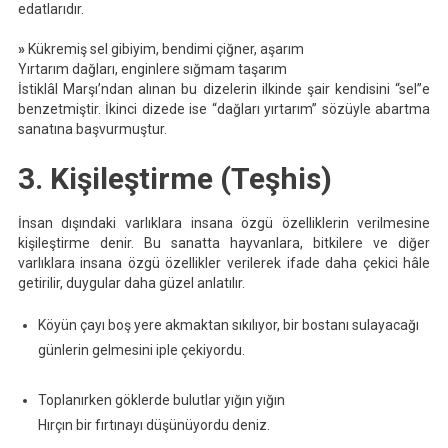
edatlarıdır.
»
Kükremiş sel gibiyim, bendimi çiğner, aşarım
Yırtarım dağları, enginlere sığmam taşarım
İstiklâl Marşı’ndan alınan bu dizelerin ilkinde şair kendisini “sel”e
benzetmiştir. İkinci dizede ise “dağları yırtarım” sözüyle abartma
sanatına başvurmuştur.
3. Kişileştirme (Teşhis)
İnsan dışındaki varlıklara insana özgü özelliklerin verilmesine
kişileştirme denir. Bu sanatta hayvanlara, bitkilere ve diğer
varlıklara insana özgü özellikler verilerek ifade daha çekici hâle
getirilir, duygular daha güzel anlatılır.
Köyün çayı boş yere akmaktan sıkılıyor, bir bostanı sulayacağı
günlerin gelmesini iple çekiyordu.
Toplanırken göklerde bulutlar yığın yığın
Hırçın bir fırtınayı düşünüyordu deniz.