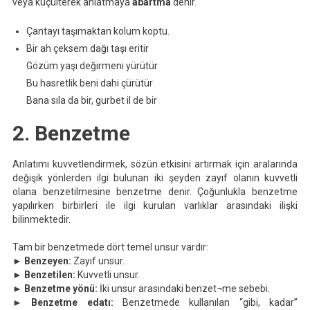
veya küçülterek anlatmaya
abartma
denir.
Çantayı taşımaktan kolum koptu.
Bir ah çeksem dağı taşı eritir
Gözüm yaşı değirmeni yürütür
Bu hasretlik beni dahi çürütür
Bana sıla da bir, gurbet il de bir
2. Benzetme
Anlatımı kuvvetlendirmek, sözün etkisini artırmak için aralarında
değişik yönlerden ilgi bulunan iki şeyden zayıf olanın kuvvetli
olana benzetilmesine benzetme denir. Çoğunlukla benzetme
yapılırken birbirleri ile ilgi kurulan varlıklar arasındaki ilişki
bilinmektedir.
Tam bir benzetmede dört temel unsur vardır:
►
Benzeyen:
Zayıf unsur.
►
Benzetilen:
Kuvvetli unsur.
►
Benzetme yönü:
İki unsur arasındaki benzet¬me sebebi.
►
Benzetme edatı:
Benzetmede kullanılan “gibi, kadar”