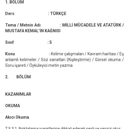
Günlük
1. BÖLÜM
Ders
Ders :
TÜRKÇE
Planı
(2019-
Tema / Metnin Adı :
MİLLİ MÜCADELE VE ATATÜRK /
2020)
MUSTAFA KEMAL’İN KAĞNISI
Sınıf :
5
Konu :
Kelime çalışmaları / Kavram haritası / Eş
anlamlı kelimeler / Söz sanatları (Kişileştirme) / Görsel okuma /
Soru işareti / Öyküleyici metin yazma
2. BÖLÜM
KAZANIMLAR
OKUMA
Akıcı Okuma
T.5.3.1. Noktalama işaretlerine dikkat ederek sesli ve sessiz okur.