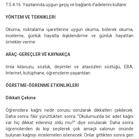
T.5.4.16. Yazılarında uygun geçiş ve bağlantı ifadelerini kullanır.
YÖNTEM VE TEKNİKLERİ
Okuma, noktalama işaretlerine uygun okuma, bölerek okuma,
inceleme, günlük hayatla ilişkilendirme ve günlük hayattan
örnekler verme
ARAÇ-GEREÇLER VE KAYNAKÇA
İmla kılavuzu, sözlük, deyimler ve atasözleri sözlüğü, EBA,
İnternet, kütüphane, öğrencilerin yaşantıları
ÖĞRETME-ÖĞRENME ETKİNLİKLERİ
Dikkati Çekme
Öğrencilere kağnı nedir sorusu sorularak dikkatleri çekilecek.
Daha sonra fikir yürüttükten sonra “Okulumuzda bir adet kağnı
var hiç dikkat edeniniz oldu mu?” diye sorulacak. Daha sonra
öğrencilerden iki kişi seçilerek çok amaçlı salonun önünde
bulunan kağnıyı incelemeleri istenecek. Onlar gittikten sonra geri