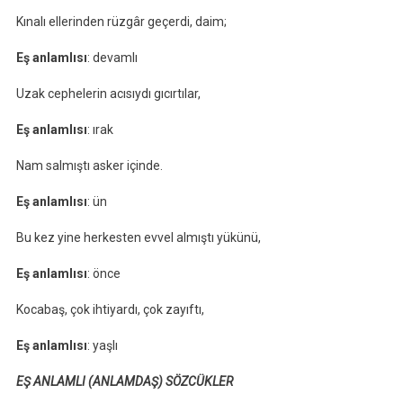
Kınalı ellerinden rüzgâr geçerdi, daim;
Eş anlamlısı
: devamlı
Uzak cephelerin acısıydı gıcırtılar,
Eş anlamlısı
: ırak
Nam salmıştı asker içinde.
Eş anlamlısı
: ün
Bu kez yine herkesten evvel almıştı yükünü,
Eş anlamlısı
: önce
Kocabaş, çok ihtiyardı, çok zayıftı,
Eş anlamlısı
: yaşlı
EŞ ANLAMLI (ANLAMDAŞ) SÖZCÜKLER