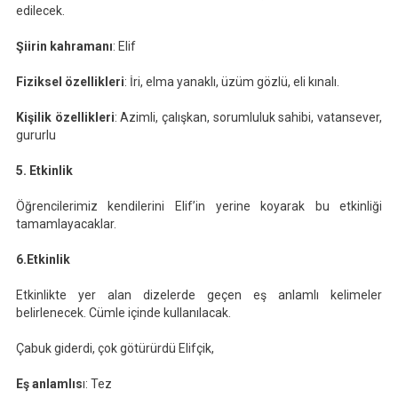
edilecek.
Şiirin kahramanı
: Elif
Fiziksel özellikleri
: İri, elma yanaklı, üzüm gözlü, eli kınalı.
Kişilik özellikleri
: Azimli, çalışkan, sorumluluk sahibi, vatansever,
gururlu
5. Etkinlik
Öğrencilerimiz kendilerini Elif’in yerine koyarak bu etkinliği
tamamlayacaklar.
6.Etkinlik
Etkinlikte yer alan dizelerde geçen eş anlamlı kelimeler
belirlenecek. Cümle içinde kullanılacak.
Çabuk giderdi, çok götürürdü Elifçik,
Eş anlamlıs
ı: Tez