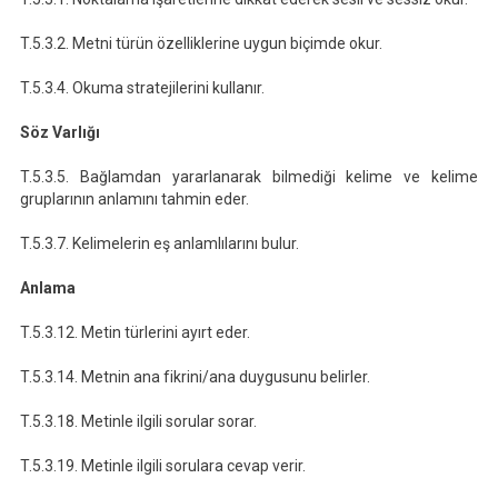
T.5.3.2. Metni türün özelliklerine uygun biçimde okur.
T.5.3.4. Okuma stratejilerini kullanır.
Söz Varlığı
T.5.3.5. Bağlamdan yararlanarak bilmediği kelime ve kelime
gruplarının anlamını tahmin eder.
T.5.3.7. Kelimelerin eş anlamlılarını bulur.
Anlama
T.5.3.12. Metin türlerini ayırt eder.
T.5.3.14. Metnin ana fikrini/ana duygusunu belirler.
T.5.3.18. Metinle ilgili sorular sorar.
T.5.3.19. Metinle ilgili sorulara cevap verir.