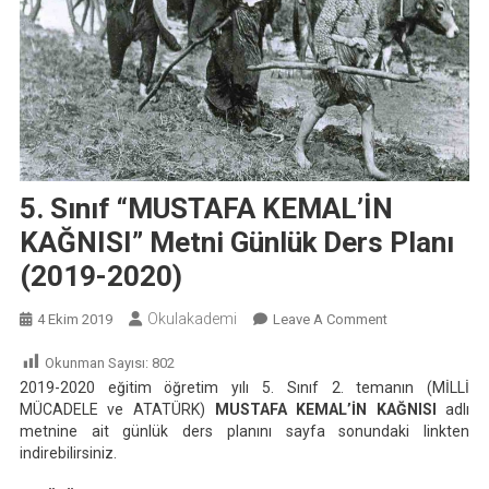
5. Sınıf “MUSTAFA KEMAL’İN
KAĞNISI” Metni Günlük Ders Planı
(2019-2020)
Okulakademi
On
4 Ekim 2019
Leave A Comment
5.
Okunman Sayısı:
802
Sınıf
2019-2020 eğitim öğretim yılı 5. Sınıf 2. temanın (MİLLİ
“MUSTAFA
MÜCADELE ve ATATÜRK)
MUSTAFA KEMAL’İN KAĞNISI
adlı
KEMAL’İN
metnine ait günlük ders planını sayfa sonundaki linkten
KAĞNISI”
indirebilirsiniz.
Metni