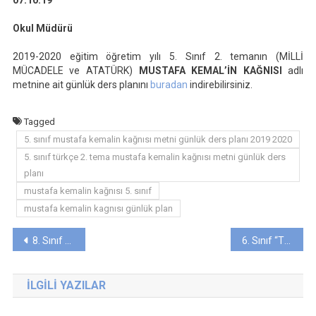
07.10.19
Okul Müdürü
2019-2020 eğitim öğretim yılı 5. Sınıf 2. temanın (MİLLİ
MÜCADELE ve ATATÜRK)
MUSTAFA KEMAL’İN KAĞNISI
adlı
metnine ait günlük ders planını
buradan
indirebilirsiniz.
Tagged
5. sınıf mustafa kemalin kağnısı metni günlük ders planı 2019 2020
5. sınıf türkçe 2. tema mustafa kemalin kağnısı metni günlük ders
planı
mustafa kemalin kağnısı 5. sınıf
mustafa kemalin kagnısı günlük plan
Yazı
8. Sınıf “KEDİ ile FARE” Dinleme Metni Günlük Ders Planı (2019-2020)
6. Sınıf “TÜRK ASKERİNİN CESARETİ” Metni Günlük Ders Planı (2019-2020)
gezinmesi
İLGILI YAZILAR