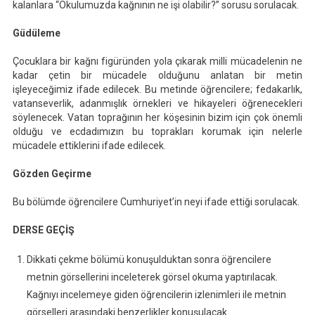
kalanlara “Okulumuzda kağnının ne işi olabilir?” sorusu sorulacak.
Güdüleme
Çocuklara bir kağnı figüründen yola çıkarak milli mücadelenin ne
kadar çetin bir mücadele olduğunu anlatan bir metin
işleyeceğimiz ifade edilecek. Bu metinde öğrencilere; fedakarlık,
vatanseverlik, adanmışlık örnekleri ve hikayeleri öğrenecekleri
söylenecek. Vatan toprağının her köşesinin bizim için çok önemli
olduğu ve ecdadımızın bu toprakları korumak için nelerle
mücadele ettiklerini ifade edilecek.
Gözden Geçirme
Bu bölümde öğrencilere Cumhuriyet’in neyi ifade ettiği sorulacak.
DERSE GEÇİŞ
Dikkati çekme bölümü konuşulduktan sonra öğrencilere
metnin görsellerini inceleterek görsel okuma yaptırılacak.
Kağnıyı incelemeye giden öğrencilerin izlenimleri ile metnin
görselleri arasındaki benzerlikler konuşulacak.