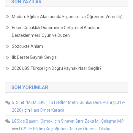
SON YAZILAR
Modern Eğitim Alanlarında Ergonomi ve Öğrenme Verimliliği
Erken Çocukluk Döneminde Gelişimsel Alanların
Desteklenmesi: Oyun ve Düzen
Sözcükte Anlam
İlk Derste Bayrak Sevgisi
2026 LGS Türkçe İçin Doğru Kaynak Nasıl Seçilir?
SON YORUMLAR
5. Sınıf “MEMLEKET İSTERİM” Metni Günlük Ders Planı (2019-
2020)
için
Hacı Ömer Karaca
LGS’de Başarılı Olmak İçin Sınavın Sırrı: Zeka Mı, Çalışma Mı?
için
LGS'de Eğitim Koçluğunun Rolü ve Önemi - Okulig