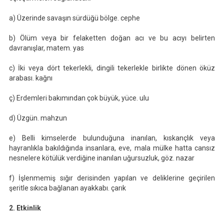
a) Üzerinde savaşın sürdüğü bölge. cephe
b) Ölüm veya bir felaketten doğan acı ve bu acıyı belirten
davranışlar, matem. yas
c) İki veya dört tekerlekli, dingili tekerlekle birlikte dönen öküz
arabası. kağnı
ç) Erdemleri bakımından çok büyük, yüce. ulu
d) Üzgün. mahzun
e) Belli kimselerde bulunduğuna inanılan, kıskançlık veya
hayranlıkla bakıldığında insanlara, eve, mala mülke hatta cansız
nesnelere kötülük verdiğine inanılan uğursuzluk, göz. nazar
f) İşlenmemiş sığır derisinden yapılan ve deliklerine geçirilen
şeritle sıkıca bağlanan ayakkabı. çarık
2. Etkinlik