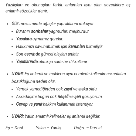
Yazılışları ve okunuşları farklı, anlamları aynı olan sözcüklere eş
anlamlı sözcükler denir.
Güz
mevsiminde ağaçlar yapraklarını döküyor.
Buranın
sonbahar
yağmurları meşhurdur.
Yasalara
uymamız gerekir.
Hakkımızı savunabilmek için
kanunları
bilmeliyiz.
Son
eserinde
güncel olayları anlatır.
Yapıtlarında
oldukça sade bir dil kullanır.
UYARI:
Eş anlamlı sözcüklerin aynı cümlede kullanılması anlatım
bozukluğuna neden olur.
Yemek yemediğinden çok
zayıf
ve
sıska
oldu.
Arkadaşımı bugün çok
neşeli
ve
şen
görüyorum.
Cevap
ve
yanıt
hakkını kullanmak istemiyor.
UYARI:
Yakın anlamlı kelimeler eş anlamlı değildir.
Eş – Dost Yalan – Yanlış Doğru – Dürüst