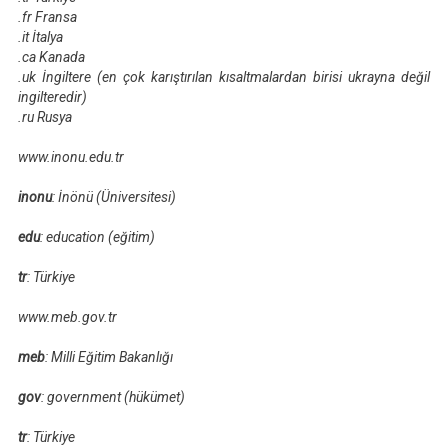
.fr Fransa
.it İtalya
.ca Kanada
.uk İngiltere (en çok karıştırılan kısaltmalardan birisi ukrayna değil
ingilteredir)
.ru Rusya
www.inonu.edu.tr
inonu
: İnönü (Üniversitesi)
edu
: education (eğitim)
tr
: Türkiye
www.meb.gov.tr
meb
: Milli Eğitim Bakanlığı
gov
: government (hükümet)
tr
: Türkiye