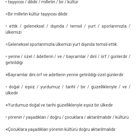
• taşıyıcısı / dilidir / milletin / bir / kültür
<Bir milletin kültür taşıyıcısı dilidir.
• ettik / geleneksel / dışında / temsil / yurt / sporlarımızla /
ülkemizi
<Geleneksel sporlarımızla ülkemizi yurt dışında temsil ettik.
• yerine / özel / âdetlerin / ve / bayramlar / dinî / örf / günlerdir /
getirildiği
<
Bayramlar dini örf ve adetlerin yerine getirildiği özel günlerdir.
• doğal / eşsiz / yurdumuz / tarihî / bir / güzellikleriyle / ve /
ülkedir
<
Yurdumuz doğal ve tarihi güzellikleriyle eşsiz bir ülkedir.
• yörenin / yaşadıkları / doğru / çocuklara / aktarılmalıdır / kültürü
<
Çocuklara yaşadıkları yörenin kültürü doğru aktarılmalıdır.