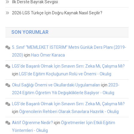
İlk Derste Bayrak Sevgisi
2026 LGS Türkçe İçin Doğru Kaynak Nasıl Seçilir?
SON YORUMLAR
5. Sınıf “MEMLEKET İSTERİM” Metni Günlük Ders Planı (2019-
2020)
için
Hacı Ömer Karaca
LGS’de Başarılı Olmak İçin Sınavın Sırrı: Zeka Mı, Çalışma Mı?
için
LGS'de Eğitim Koçluğunun Rolü ve Önemi - Okulig
Okul Sağlığı Önemi ve Okullardaki Uygulamaları
için
2023-
2024 Eğitim Öğretim Yılı Değişikliklerle Başlıyor - Okulig
LGS’de Başarılı Olmak İçin Sınavın Sırrı: Zeka Mı, Çalışma Mı?
için
Öğrencilerin Rehberi Olarak Sınavlara Hazırlık - Okulig
Aktif Öğrenme Nedir?
için
Öğretmenler İçin Etkili Eğitim
Yöntemleri - Okulig