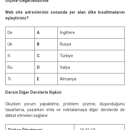
Ölçme-Değerlendirme
Web site adreslerinin sonunda yer alan ülke kısaltmalarını
eşleştiriniz?
De
A
İngiltere
Uk
B
Rusya
İt
C
Türkiye
Ru
D
İtalya
Tr
E
Almanya
Dersin Diğer Derslerle İlişkisi
Okurken yorum yapabilme, problem çözme, düşündüğünü
tasarlama, yazarken imla ve noktalamaya diğer derslerde de
dikkat etmeleri sağlanır.