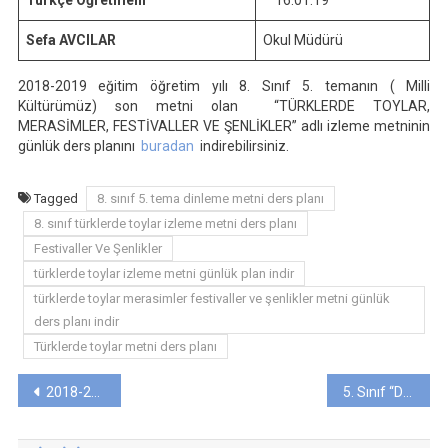
Türkçe Öğretmeni
16.01.19
Sefa AVCILAR
Okul Müdürü
2018-2019 eğitim öğretim yılı 8. Sınıf 5. temanın ( Milli
Kültürümüz) son metni olan “TÜRKLERDE TOYLAR,
MERASİMLER, FESTİVALLER VE ŞENLİKLER” adlı izleme metninin
günlük ders planını
buradan
indirebilirsiniz.
Tagged
8. sınıf 5. tema dinleme metni ders planı
8. sınıf türklerde toylar izleme metni ders planı
Festivaller Ve Şenlikler
türklerde toylar izleme metni günlük plan indir
türklerde toylar merasimler festivaller ve şenlikler metni günlük
ders planı indir
Türklerde toylar metni ders planı
Yazı
2018-2019 Türkçe Dersi 2. Dönem Zümre Toplantı Tutanağı
5. Sınıf “DEDE KORKUT-Boğaç Han” İzleme Metni Günlük Ders Planı
gezinmesi