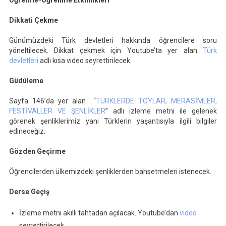
Öğretme-Öğrenme Etkinlikleri
Dikkati Çekme
Günümüzdeki Türk devletleri hakkında öğrencilere soru
yöneltilecek. Dikkat çekmek için Youtube’ta yer alan
Türk
devletleri
adlı kısa video seyrettirilecek.
Güdüleme
Sayfa 146’da yer alan “
TÜRKLERDE TOYLAR, MERASİMLER,
FESTİVALLER VE ŞENLİKLER
” adlı izleme metni ile gelenek
görenek şenliklerimiz yani Türklerin yaşantısıyla ilgili bilgiler
edineceğiz.
Gözden Geçirme
Öğrencilerden ülkemizdeki şenliklerden bahsetmeleri istenecek.
Derse Geçiş
İzleme metni akıllı tahtadan açılacak. Youtube’dan
video
seyrettirilecek.