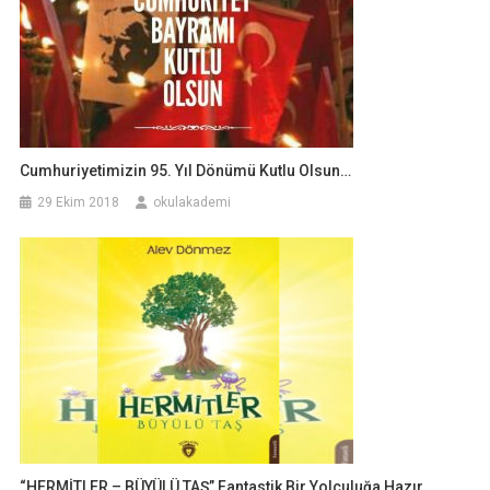
Cumhuriyetimizin 95. Yıl Dönümü Kutlu Olsun…
29 Ekim 2018
okulakademi
“HERMİTLER – BÜYÜLÜ TAŞ” Fantastik Bir Yolculuğa Hazır