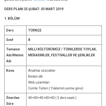
FESTİVALLER
VE
DERS PLANI
25 ŞUBAT- 03 MART 2019
ŞENLİKLER”
1. BÖLÜM
İzleme
Metni
Ders
TÜRKÇE
Günlük
Ders
Sınıf
8
Planı
Temanın
MİLLİ KÜLTÜRÜMÜZ / TÜRKLERDE TOYLAR,
Adı/Metnin
MERASİMLER, FESTİVALLER VE ŞENLİKLER
Adı
Konu
Anahtar sözcükler
Beden dili
Web uzantıları
Cümle Türleri ( Yüklemin yerine göre)
Önerilen
40+40+40+40+40 ( 5 ders saati )
Süre