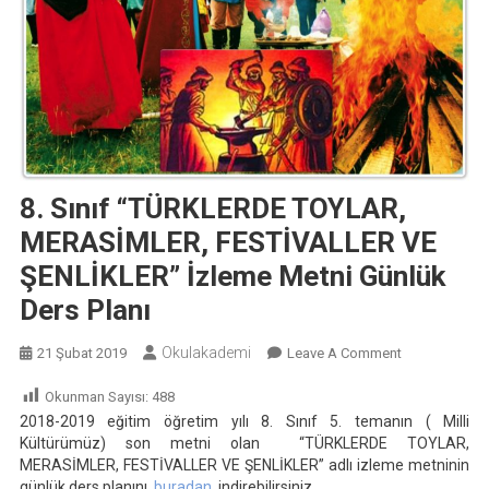
8. Sınıf “TÜRKLERDE TOYLAR,
MERASİMLER, FESTİVALLER VE
ŞENLİKLER” İzleme Metni Günlük
Ders Planı
Okulakademi
On
21 Şubat 2019
Leave A Comment
8.
Okunman Sayısı:
488
Sınıf
2018-2019 eğitim öğretim yılı 8. Sınıf 5. temanın ( Milli
“TÜRKLERDE
Kültürümüz) son metni olan “TÜRKLERDE TOYLAR,
TOYLAR,
MERASİMLER, FESTİVALLER VE ŞENLİKLER” adlı izleme metninin
MERASİMLER
günlük ders planını
buradan
indirebilirsiniz.