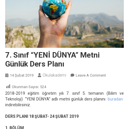
7. Sınıf “YENİ DÜNYA” Metni
Günlük Ders Planı
Okulakademi
On
14 Şubat 2019
Leave A Comment
7.
Okunman Sayısı:
524
Sınıf
2018-2019 eğitim öğretim yılı 7. sınıf 5. temanın (Bilim ve
“YENİ
Teknoloji) “YENİ DÜNYA” adlı metni günlük ders planını
buradan
DÜNYA”
indirebilirsiniz.
Metni
Günlük
DERS PLANI
18 ŞUBAT- 24 ŞUBAT 2019
Ders
1. BÖLÜM
Planı