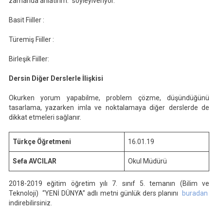
zamanda anlatırım.” söyleyiveriyor.
Basit Fiiller :
Türemiş Fiiller :
Birleşik Fiiller:
Dersin Diğer Derslerle İlişkisi
Okurken yorum yapabilme, problem çözme, düşündüğünü
tasarlama, yazarken imla ve noktalamaya diğer derslerde de
dikkat etmeleri sağlanır.
Türkçe Öğretmeni
16.01.19
Sefa AVCILAR
Okul Müdürü
2018-2019 eğitim öğretim yılı 7. sınıf 5. temanın (Bilim ve
Teknoloji) “YENİ DÜNYA” adlı metni günlük ders planını
buradan
indirebilirsiniz.