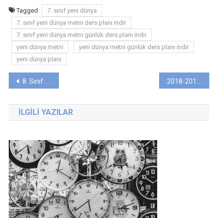
Tagged
7. sınıf yeni dünya
7. sınıf yeni dünya metni ders planı indir
7. sınıf yeni dünya metni günlük ders planı indir
yeni dünya metni
yeni dünya metni günlük ders planı indir
yeni dünya planı
Yazı
8. Sınıf “ERGENEKON DESTANI” Metni Günlük Ders Planı
2018-2019 Türkçe Dersi 2. Dönem Zümre Toplantı Tutanağı
gezinmesi
İLGILI YAZILAR