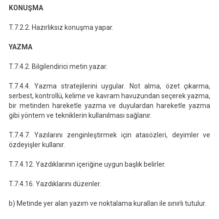
KONUŞMA
T.7.2.2. Hazırlıksız konuşma yapar.
YAZMA
T.7.4.2. Bilgilendirici metin yazar.
T.7.4.4. Yazma stratejilerini uygular. Not alma, özet çıkarma,
serbest, kontrollü, kelime ve kavram havuzundan seçerek yazma,
bir metinden hareketle yazma ve duyulardan hareketle yazma
gibi yöntem ve tekniklerin kullanılması sağlanır.
T.7.4.7. Yazılarını zenginleştirmek için atasözleri, deyimler ve
özdeyişler kullanır.
T.7.4.12. Yazdıklarının içeriğine uygun başlık belirler.
T.7.4.16. Yazdıklarını düzenler.
b) Metinde yer alan yazım ve noktalama kuralları ile sınırlı tutulur.