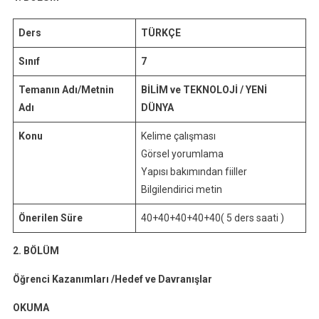
Ders
TÜRKÇE
Sınıf
7
Temanın Adı/Metnin
BİLİM ve TEKNOLOJİ / YENİ
Adı
DÜNYA
Konu
Kelime çalışması
Görsel yorumlama
Yapısı bakımından fiiller
Bilgilendirici metin
Önerilen Süre
40+40+40+40+40( 5 ders saati )
2. BÖLÜM
Öğrenci Kazanımları /Hedef ve Davranışla
r
OKUMA