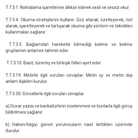
T.7.3.1. Noktalama işaretlerine dikkat ederek sesli ve sessiz okur.
T.7.3.4. Okuma stratejilerini kullanır. Göz atarak, özetleyerek, not
alarak, işaretleyerek ve tartışarak okuma gibi yöntem ve teknikleri
kullanmaları sağlanır
T.7.3.5. Bağlamdan hareketle bilmediği kelime ve kelime
gruplarının anlamını tahmin eder.
T.7.3.10. Basit, türemiş ve birleşik fiilleri ayırt eder.
T.7.3.19. Metinle ilgili soruları cevaplar. Metin içi ve metin dışı
anlam ilişkileri kurulur.
T.7.3.30. Görsellerle ilgili soruları cevaplar.
a) Duvar yazısı ve karikatürlerin incelenmesi ve bunlarla ilgili görüş
bildirilmesi sağlanır.
b) Haberi/bilgiyi görsel yorumcuların nasıl ilettikleri üzerinde
durulur.