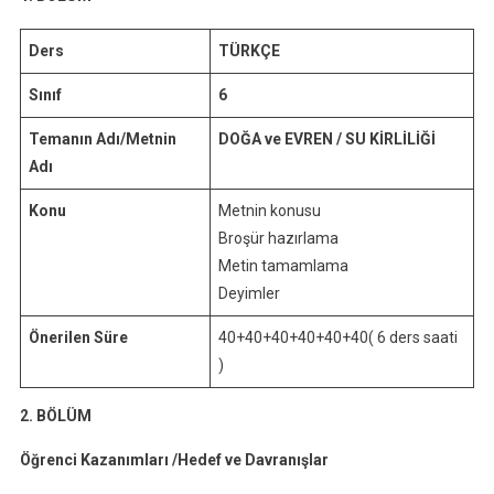
(2018-
2019)
Ders
TÜRKÇE
Sınıf
6
Temanın Adı/Metnin
DOĞA ve EVREN / SU KİRLİLİĞİ
Adı
Konu
Metnin konusu
Broşür hazırlama
Metin tamamlama
Deyimler
Önerilen Süre
40+40+40+40+40+40( 6 ders saati
)
2. BÖLÜM
Öğrenci Kazanımları /Hedef ve Davranışla
r