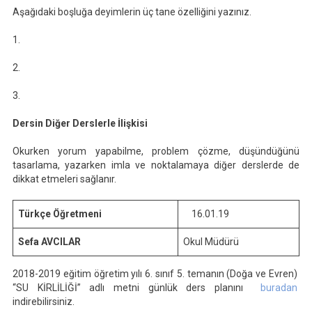
Aşağıdaki boşluğa deyimlerin üç tane özelliğini yazınız.
1.
2.
3.
Dersin Diğer Derslerle İlişkisi
Okurken yorum yapabilme, problem çözme, düşündüğünü
tasarlama, yazarken imla ve noktalamaya diğer derslerde de
dikkat etmeleri sağlanır.
Türkçe Öğretmeni
16.01.19
Sefa AVCILAR
Okul Müdürü
2018-2019 eğitim öğretim yılı 6. sınıf 5. temanın (Doğa ve Evren)
“SU KİRLİLİĞİ” adlı metni günlük ders planını
buradan
indirebilirsiniz.