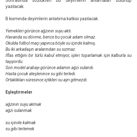
Sonrasında sözlükten bu deyimlerin anlamaları bulunup
yazılacak.
B kısmında deyimlerin anlatıma katkısı yazılacak.
Yemekleri görünce ağzının suyu aktı.
Havanda su dövme, bence bu çocuk adam olmaz.
Okulda futbol maçı yapınca böyle su içinde kalmış.
Bu iki arkadaşın aralarından su sızmaz.
İflas ettiğini bir türlü kabul etmiyor, işleri toparlamak için kalburla su
taşıyordu.
Son model arabayı görünce adamın ağzı sulandı.
Hasta çocuk ateşlenince su gibi terledi.
Ortaklıkları süresince içtikleri su ayrı gitmezdi.
Eşleştirmeler
ağzının suyu akmak
ağzı sulanmak
su içinde kalmak
su gibi terlemek