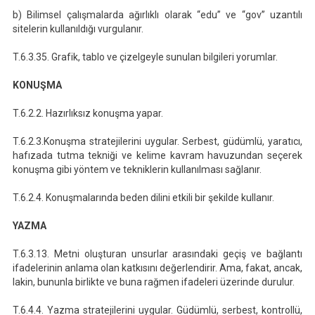
b) Bilimsel çalışmalarda ağırlıklı olarak “edu” ve “gov” uzantılı
sitelerin kullanıldığı vurgulanır.
T.6.3.35. Grafik, tablo ve çizelgeyle sunulan bilgileri yorumlar.
KONUŞMA
T.6.2.2. Hazırlıksız konuşma yapar.
T.6.2.3.Konuşma stratejilerini uygular. Serbest, güdümlü, yaratıcı,
hafızada tutma tekniği ve kelime kavram havuzundan seçerek
konuşma gibi yöntem ve tekniklerin kullanılması sağlanır.
T.6.2.4. Konuşmalarında beden dilini etkili bir şekilde kullanır.
YAZMA
T.6.3.13. Metni oluşturan unsurlar arasındaki geçiş ve bağlantı
ifadelerinin anlama olan katkısını değerlendirir. Ama, fakat, ancak,
lakin, bununla birlikte ve buna rağmen ifadeleri üzerinde durulur.
T.6.4.4. Yazma stratejilerini uygular. Güdümlü, serbest, kontrollü,