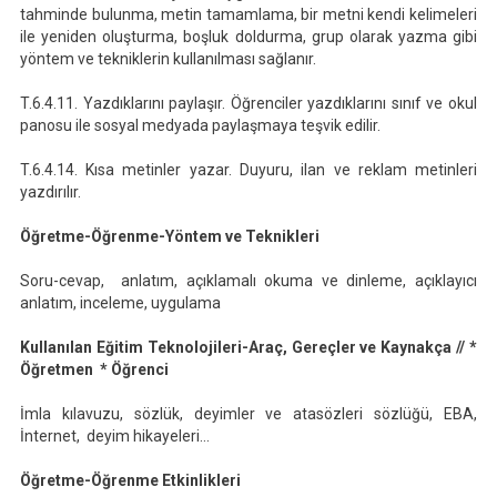
tahminde bulunma, metin tamamlama, bir metni kendi kelimeleri
ile yeniden oluşturma, boşluk doldurma, grup olarak yazma gibi
yöntem ve tekniklerin kullanılması sağlanır.
T.6.4.11. Yazdıklarını paylaşır. Öğrenciler yazdıklarını sınıf ve okul
panosu ile sosyal medyada paylaşmaya teşvik edilir.
T.6.4.14. Kısa metinler yazar. Duyuru, ilan ve reklam metinleri
yazdırılır.
Öğretme-Öğrenme-Yöntem ve Teknikleri
Soru-cevap, anlatım, açıklamalı okuma ve dinleme, açıklayıcı
anlatım, inceleme, uygulama
Kullanılan Eğitim Teknolojileri-Araç, Gereçler ve Kaynakça // *
Öğretmen * Öğrenci
İmla kılavuzu, sözlük, deyimler ve atasözleri sözlüğü, EBA,
İnternet, deyim hikayeleri…
Öğretme-Öğrenme Etkinlikleri