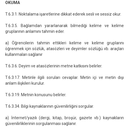
OKUMA
T.6.3.1. Noktalama işaretlerine dikkat ederek sesli ve sessiz okur.
T.6.3.5. Bağlamdan yararlanarak bilmediği kelime ve kelime
gruplarının anlamını tahmin eder.
a) Öğrencilerin tahmin ettikleri kelime ve kelime gruplarını
öğrenmek için sözlük, atasözleri ve deyimler sözlüğü vb. araçları
kullanmaları sağlanır
T.6.3.6. Deyim ve atasözlerinin metne katkısını belirler.
T.6.3.17. Metinle ilgili soruları cevaplar. Metin içi ve metin dışı
anlam ilişkileri kurulur.
T.6.3.19. Metnin konusunu belirler.
T.6.3.34. Bilgi kaynaklarının güvenilirliğini sorgular.
a) İnternet/yazılı (dergi, kitap, broşür, gazete vb.) kaynakların
güvenilirliklerinin sorgulanması sağlanır.