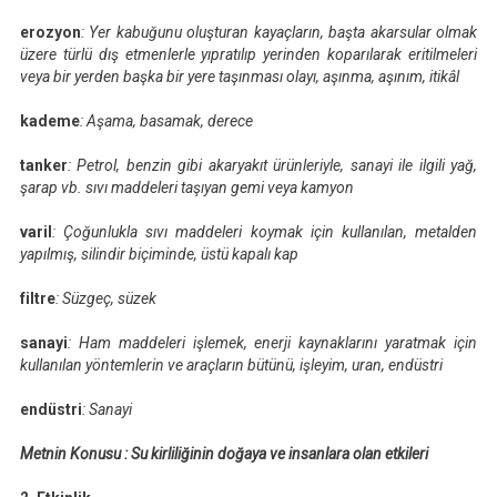
erozyon
: Yer kabuğunu oluşturan kayaçların, başta akarsular olmak
üzere türlü dış etmenlerle yıpratılıp yerinden koparılarak eritilmeleri
veya bir yerden başka bir yere taşınması olayı, aşınma, aşınım, itikâl
kademe
: Aşama, basamak, derece
tanker
: Petrol, benzin gibi akaryakıt ürünleriyle, sanayi ile ilgili yağ,
şarap vb. sıvı maddeleri taşıyan gemi veya kamyon
varil
: Çoğunlukla sıvı maddeleri koymak için kullanılan, metalden
yapılmış, silindir biçiminde, üstü kapalı kap
filtre
: Süzgeç, süzek
sanayi
: Ham maddeleri işlemek, enerji kaynaklarını yaratmak için
kullanılan yöntemlerin ve araçların bütünü, işleyim, uran, endüstri
endüstri
: Sanayi
Metnin Konusu
: Su kirliliğinin doğaya ve insanlara olan etkileri