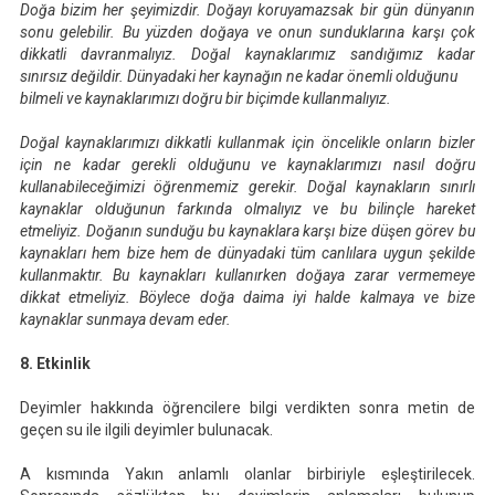
Doğa bizim her şeyimizdir. Doğayı
koruyamazsak
bir gün dünyanın
sonu gelebilir. Bu yüzden
doğaya ve onun sunduklarına karşı
çok
dikkatli davranmalıyız. Doğal kaynaklarımız
sandığımız kadar
sınırsız
değildir. Dünyadaki her kaynağın
ne kadar önemli olduğunu
bilmeli ve kaynaklarımızı doğru bir biçimde
kullanmalıyız.
Doğal kaynaklarımızı dikkatli kullanmak için
öncelikle onların bizler
için ne kadar gerekli olduğunu ve kaynaklarımızı nasıl doğru
kullanabileceğimizi öğrenmemiz gerekir. Doğal kaynakların sınırlı
kaynaklar olduğunun farkında olmalıyız ve bu bilinçle hareket
etmeliyiz. Doğanın sunduğu bu kaynaklara karşı bize düşen görev bu
kaynakları hem bize hem de dünyadaki tüm canlılara uygun şekilde
kullanmaktır. Bu kaynakları kullanırken doğaya zarar vermemeye
dikkat etmeliyiz. Böylece doğa daima iyi halde kalmaya ve bize
kaynaklar sunmaya devam eder.
8. Etkinlik
Deyimler hakkında öğrencilere bilgi verdikten sonra metin de
geçen su ile ilgili deyimler bulunacak.
A kısmında Yakın anlamlı olanlar birbiriyle eşleştirilecek.