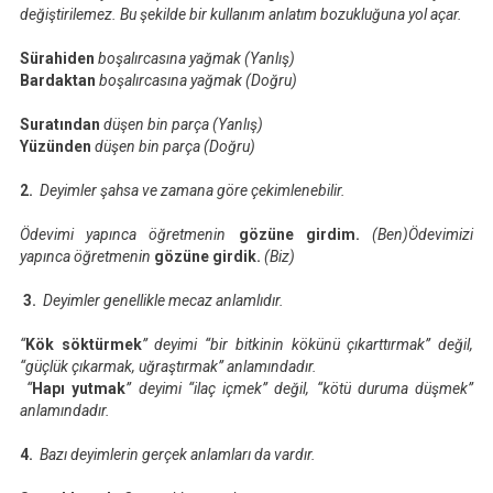
değiştirilemez. Bu şekilde bir kullanım anlatım bozukluğuna yol açar.
Sürahiden
boşalırcasına yağmak (Yanlış)
Bardaktan
boşalırcasına yağmak (Doğru)
Suratından
düşen bin parça (Yanlış)
Yüzünden
düşen bin parça (Doğru)
2.
Deyimler şahsa ve zamana göre çekimlenebilir.
Ödevimi yapınca öğretmenin
gözüne girdim.
(Ben)Ödevimizi
yapınca öğretmenin
gözüne girdik.
(Biz)
3.
Deyimler
genellikle mecaz anlamlıdır.
“
Kök söktürmek
” deyimi “bir bitkinin kökünü çıkarttırmak” değil,
“güçlük çıkarmak, uğraştırmak” anlamındadır.
“
Hapı yutmak
” deyimi “ilaç içmek” değil, “kötü duruma düşmek”
anlamındadır.
4.
Bazı deyimlerin gerçek anlamları da vardır.