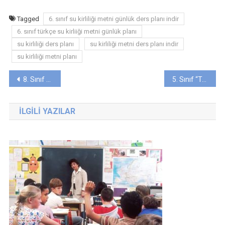
Tagged
6. sınıf su kirliliği metni günlük ders planı indir
6. sınıf türkçe su kirliiği metni günlük planı
su kirliliği ders planı
su kirliliği metni ders planı indir
su kirliliği metni planı
Yazı
8. Sınıf “BURADA DUR” Metni Günlük Ders Planı
5. Sınıf “TAMBURİ CEMİL BEY ENSTRÜMANLARI ANLATIYOR” Metni Günlük Ders Planı
gezinmesi
İLGILI YAZILAR