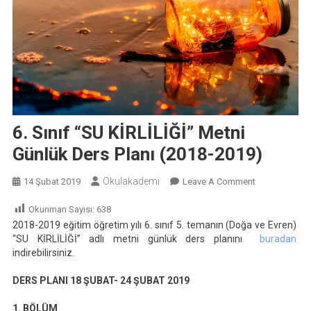
6. Sınıf “SU KİRLİLİĞİ” Metni
Günlük Ders Planı (2018-2019)
Okulakademi
On
14 Şubat 2019
Leave A Comment
6.
Okunman Sayısı:
638
Sınıf
2018-2019 eğitim öğretim yılı 6. sınıf 5. temanın (Doğa ve Evren)
“SU
“SU KİRLİLİĞİ” adlı metni günlük ders planını
buradan
KİRLİLİĞİ”
indirebilirsiniz.
Metni
Günlük
DERS PLANI
18 ŞUBAT- 24 ŞUBAT 2019
Ders
1. BÖLÜM
Planı