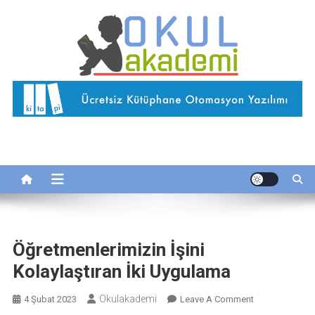
Skip
to
content
Okul Akademi
İnternetteki Okulunuz…
Öğretmenlerimizin İşini
Kolaylaştıran İki Uygulama
Okulakademi
On
4 Şubat 2023
Leave A Comment
Öğretmenlerimi