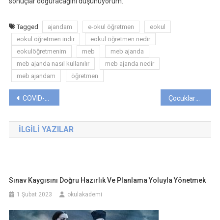
sonuçlar doğuracağını düşünüyorum.
Tagged
ajandam
e-okul öğretmen
eokul
eokul öğretmen indir
eokul öğretmen nedir
eokulöğretmenim
meb
meb ajanda
meb ajanda nasıl kullanılır
meb ajanda nedir
meb ajandam
öğretmen
Yazı
COVID-19’un Eğitime Etkisi: Yeni Bir Öğrenme Çağına Yön Vermek
Çocuklarda Teknoloji Bağımlılığının Eğitime Yansımaları
gezinmesi
İLGILI YAZILAR
Sınav Kaygısını Doğru Hazırlık Ve Planlama Yoluyla Yönetmek
1 Şubat 2023
okulakademi