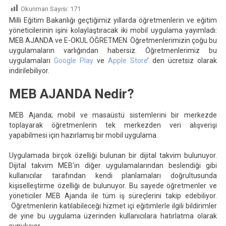
Okunman Sayısı:
171
İşini
Milli Eğitim Bakanlığı geçtiğimiz yıllarda öğretmenlerin ve eğitim
Kolaylaştıran
yöneticilerinin işini kolaylaştıracak iki mobil uygulama yayımladı:
İki
MEB AJANDA ve E-OKUL ÖĞRETMEN. Öğretmenlerimizin çoğu bu
Uygulama
uygulamaların varlığından habersiz. Öğretmenlerimiz bu
uygulamaları
Google Play
ve
Apple Store
’ den ücretsiz olarak
indirilebiliyor.
MEB AJANDA Nedir?
MEB Ajanda; mobil ve masaüstü sistemlerini bir merkezde
toplayarak öğretmenlerin tek merkezden veri alışverişi
yapabilmesi için hazırlamış bir mobil uygulama.
Uygulamada birçok özelliği bulunan bir dijital takvim bulunuyor.
Dijital takvim MEB’in diğer uygulamalarından beslendiği gibi
kullanıcılar tarafından kendi planlamaları doğrultusunda
kişiselleştirme özelliği de bulunuyor. Bu sayede öğretmenler ve
yöneticiler MEB Ajanda ile tüm iş süreçlerini takip edebiliyor.
Öğretmenlerin katılabileceği hizmet içi eğitimlerle ilgili bildirimler
de yine bu uygulama üzerinden kullanıcılara hatırlatma olarak