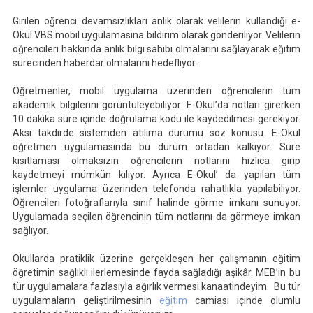
Girilen öğrenci devamsızlıkları anlık olarak velilerin kullandığı e-
Okul VBS mobil uygulamasına bildirim olarak gönderiliyor. Velilerin
öğrencileri hakkında anlık bilgi sahibi olmalarını sağlayarak eğitim
sürecinden haberdar olmalarını hedefliyor.
Öğretmenler, mobil uygulama üzerinden öğrencilerin tüm
akademik bilgilerini görüntüleyebiliyor. E-Okul’da notları girerken
10 dakika süre içinde doğrulama kodu ile kaydedilmesi gerekiyor.
Aksi takdirde sistemden atılıma durumu söz konusu. E-Okul
öğretmen uygulamasında bu durum ortadan kalkıyor. Süre
kısıtlaması olmaksızın öğrencilerin notlarını hızlıca girip
kaydetmeyi mümkün kılıyor. Ayrıca E-Okul’ da yapılan tüm
işlemler uygulama üzerinden telefonda rahatlıkla yapılabiliyor.
Öğrencileri fotoğraflarıyla sınıf halinde görme imkanı sunuyor.
Uygulamada seçilen öğrencinin tüm notlarını da görmeye imkan
sağlıyor.
Okullarda pratiklik üzerine gerçekleşen her çalışmanın eğitim
öğretimin sağlıklı ilerlemesinde fayda sağladığı aşikâr. MEB’in bu
tür uygulamalara fazlasıyla ağırlık vermesi kanaatindeyim. Bu tür
uygulamaların geliştirilmesinin
eğitim
camiası içinde olumlu