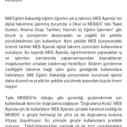
sunuluyor.
Millî Eğitim Bakanlığı eğitim öğretim yılı iş takvimi, MEB Ajanda’ nın
dijital takvimine işlenmiş durumda. e-Okul ve MEBBİS’ teki “Nakil
Günleri, Atama Onay Tarihleri, Hizmet İçi Eğitim İşlemleri” gibi
birçok iş süreçlerinin aksamadan ve sağlıklı bir şekilde
yürütülebilmesi için kullanılıyor. Aynı şekilde MEB bünyesindeki
önemli tarihler MEB Ajanda dijital takvimi üzerinden kullanıcılara
sunuluyor. Bu sayede MEB Ajanda, öğretmenlerin yapacakları iş
ve işlemleri zamanında yapamamasından kaynaklanan
mağduriyetleri ortadan kaldırmayı hedefliyor. Bildirim gönderme
özelliğiyle takvime bağlı işleri günü geldiğinde kullanıcılara
hatırlatıyor. Millî Eğitim Bakanlığı personelinin kurumsal işlerini
daha düzenli ve pratik bir şekilde yürütmek açısından büyük önem
taşıyor.
Tıpkı MEBBİS’te olduğu gibi güvenliği güçlendirmek için
kullanılacak ikinci bir doğrulama sağlayan “Doğrulama Kodu” MEB
Ajanda için de kullanılıyor. MEB Ajanda, içindeki karekod özelliği ile
MEBBİS’ e girişte herhangi bir şifre ya da doğrulama koduna
ihtiyaç duyulmuyor. Bu yönüyle girişte kullanıcılara pratiklik
sunuyor. Telefonlarımızdan parmak izi ile tüm uygulamalara