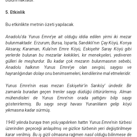
bulunmaktadır.
5. Etkinlik
Bu etkinlikte metnin özeti yapılacak.
Anadolu’da Yunus Emre’ye ait olduğu iddia edilen yirmi iki mezar
bulunmaktadır. Erzurum, Bursa, Isparta, Sandıklı’nın Çay Köyü, Konya
Aksaray, Karaman, Kula’nın Emre Köyü, Eskişehir Saray Köyü gibi
yerlerde bulunan bu mezarlar kekikleri, kır menekşeleri, yediveren
gülleri ile meşhurdur. Bu kadar çok mezarın bulunmasının sebebi,
Anadolu halkının Yunus Emre’ye olan sevgisi, saygısı ve
hayranlığından dolayı onu benimsemeleri, kendilerine mal etmeleridir.
Yunus Emre’nin esas mezarı Eskişehir’in Sarıköy’ ündedir. Bir
zamanla buradan geçen trenler saygı düdüğü öttürürlermiş. Alman
mühendisleri de Yunus Emre’nin orada yattığını bilip saygı
gösterirlermiş. Bu saygı sevgi havası Yunanlıların gelip köyü
yıkmasına kadar sürmüş.
1940 yılında buraya tren yolu yapılırken hattın Yunus Emre’nin türbesi
üzerinden geçeceği anlaşılmış ve gizlice türbenin yeri değiştirilmeye
karar verilmiş. Bu iş gizli olmasına rağmen nasıl olduğu bilinmese de