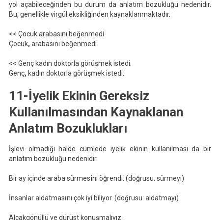
yol açabileceğinden bu durum da anlatım bozukluğu nedenidir.
Bu, genellikle virgül eksikliğinden kaynaklanmaktadır.
<< Çocuk arabasını beğenmedi.
Çocuk
,
arabasını beğenmedi.
<< Genç kadın doktorla görüşmek istedi.
Genç
,
kadın doktorla görüşmek istedi.
11-İyelik Ekinin Gereksiz
Kullanılmasın
dan Kaynaklanan
Anlatım Bozuklukları
İşlevi olmadığı halde cümlede iyelik ekinin kullanılması da bir
anlatım bozukluğu nedenidir.
Bir ay içinde araba sürmes
i
ni öğrendi. (doğrusu: sürmeyi)
İnsanlar aldatmas
ı
nı çok iyi biliyor. (doğrusu: aldatmayı)
Alçakgönüllü ve dürüst konuşmalıyız.