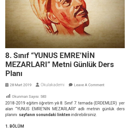
8. Sınıf “YUNUS EMRE’NİN
MEZARLARI” Metni Günlük Ders
Planı
Okulakademi
On
28 Mart 2019
Leave A Comment
8.
Okunman Sayısı:
583
Sınıf
2018-2019 eğitim öğretim yılı 8. Sınıf 7. temada (ERDEMLER) yer
“YUNUS
alan “YUNUS EMRE’NİN MEZARLARI” adlı metnin günlük ders
EMRE’NİN
planını
sayfanın sonundaki linkten
indirebilirsiniz.
MEZARLARI”
Metni
1. BÖLÜM