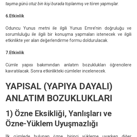
taşıma günü otuz bin kişi burada toplanmış ve tören yapmışlar.
6.Etkinlik
Oduncu Yunus metni ile ilgili Yunus Emre’nin doğruluğu ve
sorumluluğu ile ilgili bir konuşma yapmaları istenecek ve ilgili
etkinlikte yer alan değerlendirme formu doldurulacak.
7.Etkinlik
Cümle yapısı bakımından anlatım bozuklukları öğrencilere
kavratılacak. Sonra etkinlikteki cümleler incelenecek.
YAPISAL (YAPIYA DAYALI)
ANLATIM BOZUKLUKLARI
1) Özne Eksikliği, Yanlışları ve
Özne-Yüklem Uyuşmazlığı
İlk cümlede bulunan özne, birinci yükleme uyarken diğer