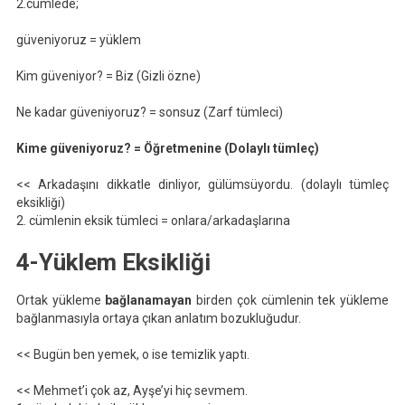
2.cümlede;
güveniyoruz = yüklem
Kim güveniyor? = Biz (Gizli özne)
Ne kadar güveniyoruz? = sonsuz (Zarf tümleci)
Kime güveniyoruz? = Öğretmenine (Dolaylı tümleç)
<< Arkadaşını dikkatle dinliyor, gülümsüyordu. (dolaylı tümleç
eksikliği)
2. cümlenin eksik tümleci = onlara/arkadaşlarına
4-Yüklem Eksikliği
Ortak yükleme
bağlanamayan
birden çok cümlenin tek yükleme
bağlanmasıyla ortaya çıkan anlatım bozukluğudur.
<< Bugün ben yemek, o ise temizlik yaptı.
<< Mehmet’i çok az, Ayşe’yi hiç sevmem.