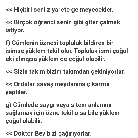
<< Hiçbiri seni ziyarete gelmeyecek
ler
.
<< Birçok öğrenci senin gibi gitar çalmak
istiyor.
f) Cümlenin öznesi topluluk bildiren bir
isimse yüklem tekil olur. Topluluk ismi çoğul
eki almışsa yüklem de çoğul olabilir.
<< Sizin takım bizim takımdan çekiniyor
lar
.
<< Ordular savaş meydanına çıkarma
yaptı
lar
.
g) Cümlede saygı veya sitem anlamını
sağlamak için özne tekil olsa bile yüklem
çoğul olabilir.
<< Doktor Bey bizi çağırıyor
lar
.