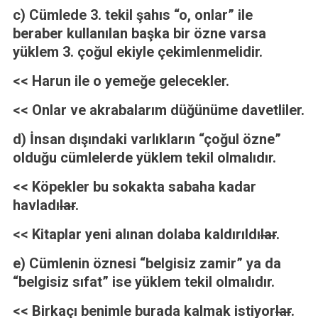
c) Cümlede 3. tekil şahıs “o, onlar” ile
beraber kullanılan başka bir özne varsa
yüklem 3. çoğul ekiyle çekimlenmelidir.
<< Harun ile o yemeğe gelecekler.
<< Onlar ve akrabalarım düğünüme davetliler.
d) İnsan dışındaki varlıkların “çoğul özne”
olduğu cümlelerde yüklem tekil olmalıdır.
<< Köpekler bu sokakta sabaha kadar
havladı
lar
.
<< Kitaplar yeni alınan dolaba kaldırıldı
lar
.
e) Cümlenin öznesi “belgisiz zamir” ya da
“belgisiz sıfat” ise yüklem tekil olmalıdır.
<< Birkaçı benimle burada kalmak istiyor
lar
.