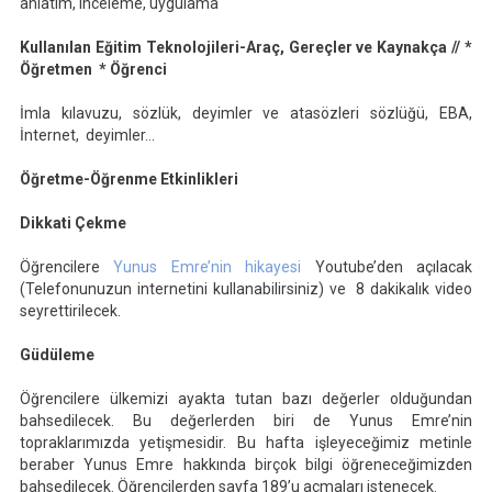
anlatım, inceleme, uygulama
Kullanılan Eğitim Teknolojileri-Araç, Gereçler ve Kaynakça // *
Öğretmen * Öğrenci
İmla kılavuzu, sözlük, deyimler ve atasözleri sözlüğü, EBA,
İnternet, deyimler…
Öğretme-Öğrenme Etkinlikleri
Dikkati Çekme
Öğrencilere
Yunus Emre’nin hikayesi
Youtube’den açılacak
(Telefonunuzun internetini kullanabilirsiniz) ve 8 dakikalık video
seyrettirilecek.
Güdüleme
Öğrencilere ülkemizi ayakta tutan bazı değerler olduğundan
bahsedilecek. Bu değerlerden biri de Yunus Emre’nin
topraklarımızda yetişmesidir. Bu hafta işleyeceğimiz metinle
beraber Yunus Emre hakkında birçok bilgi öğreneceğimizden
bahsedilecek. Öğrencilerden sayfa 189’u açmaları istenecek.