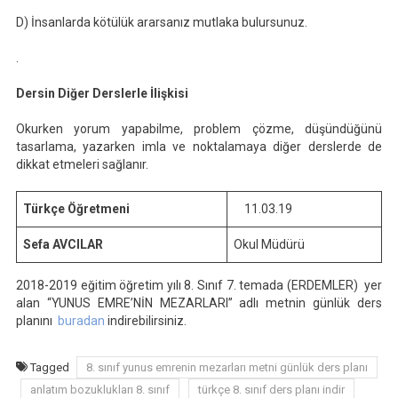
D) İnsanlarda kötülük ararsanız mutlaka bulursunuz.
.
Dersin Diğer Derslerle İlişkisi
Okurken yorum yapabilme, problem çözme, düşündüğünü
tasarlama, yazarken imla ve noktalamaya diğer derslerde de
dikkat etmeleri sağlanır.
Türkçe Öğretmeni
11.03.19
Sefa AVCILAR
Okul Müdürü
2018-2019 eğitim öğretim yılı 8. Sınıf 7. temada (ERDEMLER) yer
alan “YUNUS EMRE’NİN MEZARLARI” adlı metnin günlük ders
planını
buradan
indirebilirsiniz.
Tagged
8. sınıf yunus emrenin mezarları metni günlük ders planı
anlatım bozuklukları 8. sınıf
türkçe 8. sınıf ders planı indir