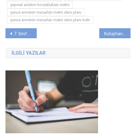
yapısal anlatım bozuklukları metni
yunus emrenin mezarları metni ders planı
yunus emrenin mezarları metni ders planı indir
Yazı
7. Sınıf “İLK KAR” Metni Günlük Ders Planı
Kütüphaneler Haftası Etkinlik Raporu
gezinmesi
İLGILI YAZILAR