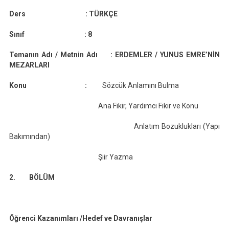
Günlük
Ders :
TÜRKÇE
Ders
Planı
Sınıf :
8
Temanın Adı / Metnin Adı :
ERDEMLER / YUNUS EMRE’NİN
MEZARLARI
Konu :
Sözcük Anlamını Bulma
Ana Fikir, Yardımcı Fikir ve Konu
Anlatım Bozuklukları (Yapı
Bakımından)
Şiir Yazma
2. BÖLÜM
Öğrenci Kazanımları /Hedef ve Davranışla
r