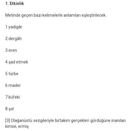
1. Etkinlik
Metinde geçen bazı kelimelerle anlamları eşleştirilecek.
1 yadigâr
2 dergâh
3 eren
4 şad etmek
5 türbe
6 mader
7 küfeki
8 şol
[3] Olağanüstü sezgileriyle birtakım gerçekleri gördüğüne inanılan
kimse, ermiş