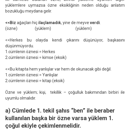
yüklemlere uymazsa özne eksikliğinin neden olduğu anlatım
bozukluğu meydana gelir.
<<Biz
ağaçları hiç
ilaçlamadık
, yine de meyve
verdi
.
(özne) (yüklem) (yüklem)
<<Herkes bu olayda kendi çıkarını düşünüyor, başkasını
düşünmüyordu.
1.cümlenin öznesi = Herkes
2.cümlenin öznesi = kimse (eksik)
<<Bu kitapta hem yanlışlar var hem de okunacak gibi değil.
1.cümlenin öznesi = Yanlışlar
2.cümlenin öznesi = kitap (eksik)
Özne ve yüklem; kişi, tekillik – çoğulluk bakımından birbiri ile
uyumlu olmalıdır.
a) Cümlede 1. tekil şahıs “ben” ile beraber
kullanılan başka bir özne varsa yüklem 1.
çoğul ekiyle çekimlenmelidir.