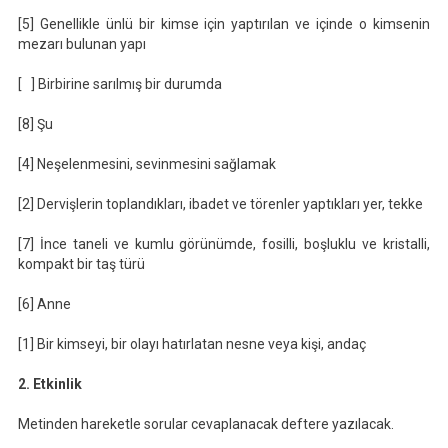
[5] Genellikle ünlü bir kimse için yaptırılan ve içinde o kimsenin
mezarı bulunan yapı
[ ] Birbirine sarılmış bir durumda
[8] Şu
[4] Neşelenmesini, sevinmesini sağlamak
[2] Dervişlerin toplandıkları, ibadet ve törenler yaptıkları yer, tekke
[7] İnce taneli ve kumlu görünümde, fosilli, boşluklu ve kristalli,
kompakt bir taş türü
[6] Anne
[1] Bir kimseyi, bir olayı hatırlatan nesne veya kişi, andaç
2. Etkinlik
Metinden hareketle sorular cevaplanacak deftere yazılacak.