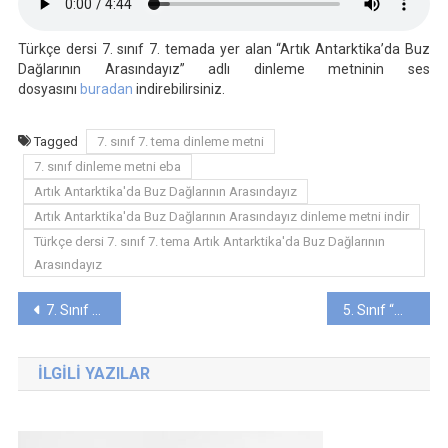
Buz
Dağlarının
Türkçe dersi 7. sınıf 7. temada yer alan “Artık Antarktika’da Buz
Arasındayız”
Dağlarının Arasındayız” adlı dinleme metninin ses
Dinleme
dosyasını
buradan
indirebilirsiniz.
Metni
Tagged
7. sınıf 7. tema dinleme metni
7. sınıf dinleme metni eba
Artık Antarktika'da Buz Dağlarının Arasındayız
Artık Antarktika'da Buz Dağlarının Arasındayız dinleme metni indir
Türkçe dersi 7. sınıf 7. tema Artık Antarktika'da Buz Dağlarının
Arasındayız
Yazı
7. Sınıf 6. Tema “İlk Çocukluk” Dinleme Metni
5. Sınıf “MUSTAFA KEMAL’İN KAĞNISI” Metni Günlük Ders Planı (2018-2019)
gezinmesi
İLGILI YAZILAR