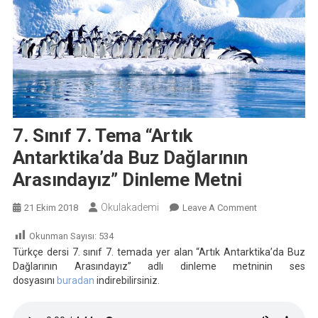
7. Sınıf 7. Tema “Artık
Antarktika’da Buz Dağlarının
Arasındayız” Dinleme Metni
Okulakademi
On
21 Ekim 2018
Leave A Comment
7.
Okunman Sayısı:
534
Sınıf
Türkçe dersi 7. sınıf 7. temada yer alan “Artık Antarktika’da Buz
7.
Dağlarının Arasındayız” adlı dinleme metninin ses
Tema
dosyasını
buradan
indirebilirsiniz.
“Artık
Antarktika’da