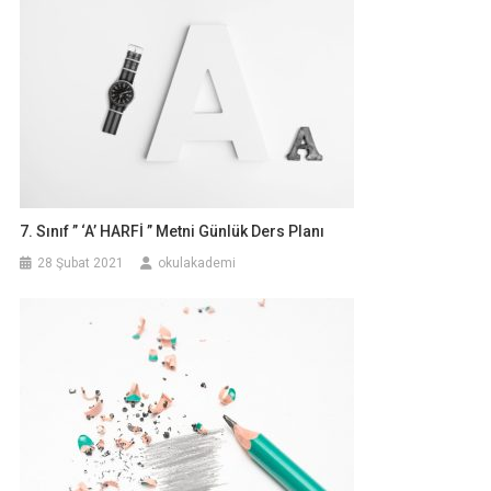
7. Sınıf ” ‘A’ HARFİ ” Metni Günlük Ders Planı
28 Şubat 2021
okulakademi