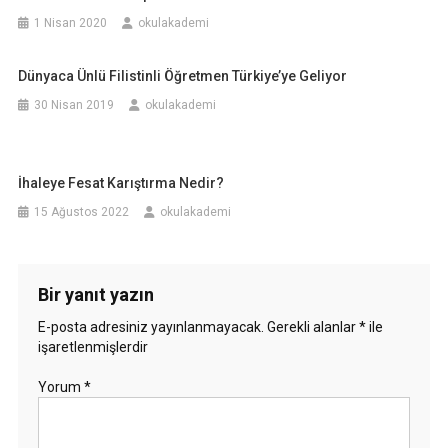
1 Nisan 2020
okulakademi
Dünyaca Ünlü Filistinli Öğretmen Türkiye’ye Geliyor
30 Nisan 2019
okulakademi
İhaleye Fesat Karıştırma Nedir?
15 Ağustos 2022
okulakademi
Bir yanıt yazın
E-posta adresiniz yayınlanmayacak.
Gerekli alanlar
*
ile
işaretlenmişlerdir
Yorum
*