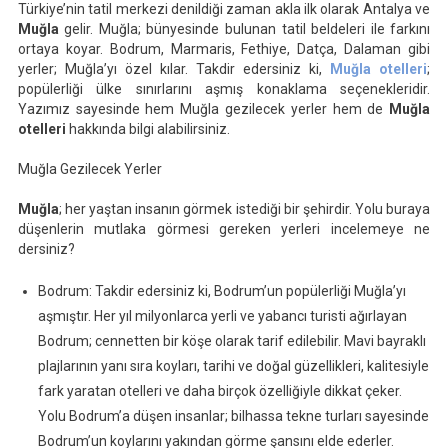
Türkiye’nin tatil merkezi denildiği zaman akla ilk olarak Antalya ve
Muğla
Muğla
gelir. Muğla; bünyesinde bulunan tatil beldeleri ile farkını
Otelleri
ortaya koyar. Bodrum, Marmaris, Fethiye, Datça, Dalaman gibi
yerler; Muğla’yı özel kılar. Takdir edersiniz ki,
Muğla otelleri
;
popülerliği ülke sınırlarını aşmış konaklama seçenekleridir.
Yazımız sayesinde hem Muğla gezilecek yerler hem de
Muğla
otelleri
hakkında bilgi alabilirsiniz.
Muğla Gezilecek Yerler
Muğla
; her yaştan insanın görmek istediği bir şehirdir. Yolu buraya
düşenlerin mutlaka görmesi gereken yerleri incelemeye ne
dersiniz?
Bodrum: Takdir edersiniz ki, Bodrum’un popülerliği Muğla’yı
aşmıştır. Her yıl milyonlarca yerli ve yabancı turisti ağırlayan
Bodrum; cennetten bir köşe olarak tarif edilebilir. Mavi bayraklı
plajlarının yanı sıra koyları, tarihi ve doğal güzellikleri, kalitesiyle
fark yaratan otelleri ve daha birçok özelliğiyle dikkat çeker.
Yolu Bodrum’a düşen insanlar; bilhassa tekne turları sayesinde
Bodrum’un koylarını yakından görme şansını elde ederler.