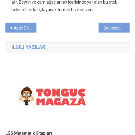
alır. Zeytin ve çam ağaçlarının içerisinde yer alan bu otel;
beklentileri karşılayacak türden hizmet verir.
Yazı
Araç Değer Kaybı Şartları Nelerdir?
Gelecekte Eğitim Dinamikleri: Teknoloji ve Öğrenciye Görelik
gezinmesi
İLGILI YAZILAR
LGS Matematik Kitapları