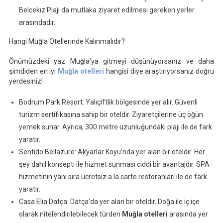
Belcekız Plajı da mutlaka ziyaret edilmesi gereken yerler
arasındadır.
Hangi Muğla Otellerinde Kalınmalıdır?
Önümüzdeki yaz Muğla’ya gitmeyi düşünüyorsanız ve daha
şimdiden en iyi
Muğla otelleri
hangisi diye araştırıyorsanız doğru
yerdesiniz!
Bodrum Park Resort: Yalıçiftlik bölgesinde yer alır. Güvenli
turizm sertifikasına sahip bir oteldir. Ziyaretçilerine üç öğün
yemek sunar. Ayrıca, 300 metre uzunluğundaki plajı ile de fark
yaratır.
Sentido Bellazure: Akyarlar Koyu’nda yer alan bir oteldir. Her
şey dahil konsepti ile hizmet sunması ciddi bir avantajdır. SPA
hizmetinin yanı sıra ücretsiz a la carte restoranları ile de fark
yaratır.
Casa Elia Datça: Datça’da yer alan bir oteldir. Doğa ile iç içe
olarak nitelendirilebilecek türden
Muğla otelleri
arasında yer