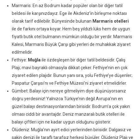
Marmaris: En az Bodrum kadar popüler olan bir diğer tatil
beldesi ile karşınızdayız. Ege ile Akdeniz’in birleşme noktası
olarak tarif edilebilir. Bünyesinde bulunan
Marmaris otelleri
ile de farkını ortaya koyar. Hem beş yıldızlı lüks hem de uygun
fiyatlı butik otel bulmanın mümkün olduğu bir yerdir. Marmaris
Kalesi, Marmaris Büyük Çarşı gibi yerleri de muhakkak ziyaret
edilmelidir.
Fethiye:
Muğla
ile özdeşleşen bir diğer tatil beldesidir. Çalış
Plajı; mavi bayraklı olmasıyla dikkat çeker. Fethiye’nin en çok
ziyaret edilen plajıdır. Bunun yanı sıra, yolu Fethiye’ye düşenler;
Paspatur Çarşısı’nı ve Fethiye Müzesi’ni ziyaret etmelidirler.
Gümbet: Balayı için nereye gitmeliyim diye düşünüyorsanız
doğru yerdesiniz! Yalnızca Türkiye’nin değil Avrupa’nın en
güzel balayı destinasyonlarından birisidir. Bodrum’a çok yakın
olması ciddi bir avantajdır. Deniz manzaralı butik otelleri ile
balayı çiftleri için ne kadar uygun olduğunu gösterir.
Ölüdeniz: Muğla’nın ayırt edici yerlerinden birisidir. Dalgasız ve
sakin denizi ile taraflı tarafsız herkesi büyüler. Ölüdeniz Plajı ve