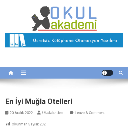
Skip
to
content
Okul Akademi
İnternetteki Okulunuz…
En İyi Muğla Otelleri
Okulakademi
On
20 Aralık 2022
Leave A Comment
En
Okunman Sayısı:
232
İyi