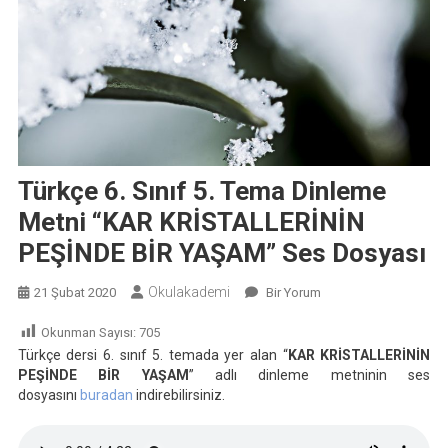
Türkçe 6. Sınıf 5. Tema Dinleme
Metni “KAR KRİSTALLERİNİN
PEŞİNDE BİR YAŞAM” Ses Dosyası
Okulakademi
Türkçe
21 Şubat 2020
Bir Yorum
6.
Okunman Sayısı:
705
Sınıf
Türkçe dersi 6. sınıf 5. temada yer alan “
KAR KRİSTALLERİNİN
5.
PEŞİNDE BİR YAŞAM
” adlı dinleme metninin ses
Tema
dosyasını
buradan
indirebilirsiniz.
Dinleme
Metni