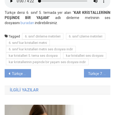
“KAR
KRİSTALLERİNİN
Türkçe dersi 6. sınıf 5. temada yer alan “
KAR KRİSTALLERİNİN
PEŞİNDE
PEŞİNDE BİR YAŞAM
” adlı dinleme metninin ses
BİR
dosyasını
buradan
indirebilirsiniz.
YAŞAM”
Ses
Tagged
6. sınıf dinleme metinleri
6. sınıf izleme metinleri
Dosyası
Için
6. sınıf kar kristalleri metni
6. sınıf kar kristalleri metni ses dosyası indir
kar kristalleri 5. tema ses dosyası
kar kristalleri ses dosyası
kar kristallerinin peşinde bir yaşam ses dosyası indir
Yazı
Türkçe 5. Sınıf 5. Tema “SOKAK” Dinleme Metni Ses Dosyası
Türkçe 7. Sınıf 5. Tema “Cahit Arf” İzleme Metni Videosu
gezinmesi
İLGILI YAZILAR