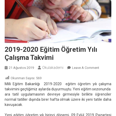
2019-2020 Eğitim Öğretim Yılı
Çalışma Takvimi
Okulakademi
On
21 Ağustos 2019
Leave A Comment
2019-
Okunman Sayısı:
569
2020
Milli Eğitim Bakanlığı 2019-2020 eğitim öğretim yılı çalışma
Eğitim
takvimini geçtiğimiz aylarda duyurmuştu. Yeni eğitim sezonunda
Öğretim
ara tatil uygulamasının devreye girmesiyle birlikte öğrenciler
Yılı
normal tatiller dışında birer hafta olmak üzere iki yeni tatile daha
Çalışma
kavuşacak.
Takvimi
Yeni eğitim öğretim yılı birinci dönemi, 09 Eylül 2019 Pazartesi