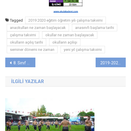
Tagged
2019 2020 eğitim öğretim yılı çalışma takvimi
anaokulları ne zaman başlayacak
anasınıfı başlama tarihi
çalışma takvimi
okullar ne zaman başlayacak
okulların açılış tarihi
okulların açılışı
seminer dönemi ne zaman
yeni yıl çalışma takvimi
Yazı
8. Sınıf “BURADA BÜLBÜL AĞLAMIŞ” Dinleme Metni Günlük Ders Planı
2019-2020 6. Sınıf Türkçe Ünitelendirilmiş Yıllık Plan (MEB)
gezinmesi
İLGILI YAZILAR