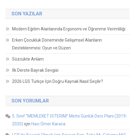
SON YAZILAR
Modern Eğitim Alanlarında Ergonomi ve Öğrenme Verimliliği
Erken Çocukluk Döneminde Gelişimsel Alanların
Desteklenmesi: Oyun ve Düzen
Sözcükte Anlam
İlk Derste Bayrak Sevgisi
2026 LGS Türkçe İçin Doğru Kaynak Nasıl Seçilir?
SON YORUMLAR
5. Sınıf “MEMLEKET İSTERİM” Metni Günlük Ders Planı (2019-
2020)
için
Hacı Ömer Karaca
LGS’de Başarılı Olmak İçin Sınavın Sırrı: Zeka Mı, Çalışma Mı?