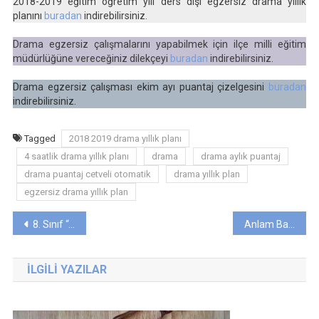
2018-2019 eğitim öğretim yılı ders dışı egzersiz drama yıllık
planını
buradan
indirebilirsiniz.
Drama egzersiz çalışmalarını yapabilmek için ilçe milli eğitim
müdürlüğüne vereceğiniz dilekçeyi
buradan
indirebilirsiniz.
Drama egzersiz çalışması ekim ayı puantaj çizelgesini
buradan
indirebilirsiniz.
Tagged
2018 2019 drama yıllık planı
4 saatlik drama yıllık planı
drama
drama aylık puantaj
drama puantaj cetveli otomatik
drama yıllık plan
egzersiz drama yıllık plan
Yazı
8. Sınıf “Acele Karar Vermeyin” Metni Günlük Ders Planı (2018-2019)
Anlam Bakımından Sözcükler
gezinmesi
İLGILI YAZILAR