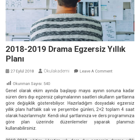
2018-2019 Drama Egzersiz Yıllık
Planı
Okulakademi
On
27 Eylül 2018
Leave A Comment
2018-
Okunman Sayısı:
540
2019
Genel olarak ekim ayında başlayıp mayıs ayının sonuna kadar
Drama
süren ders dışı egzersiz çalışmalarının saatleri okulların şartlarına
Egzersiz
göre değişiklik gösterebiliyor. Hazırladığım dosyadaki egzersiz
Yıllık
yıllık planı haftalık salı ve perşembe günleri, 2+2 toplam 4 saat
Planı
olarak hazırlanmıştır. Kendi okul şartlarınıza ve ders programınıza
göre plan üzerinde düzenlemeler yaparak planımızı
kullanabilirsiniz.