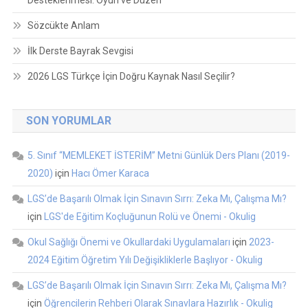
Desteklenmesi: Oyun ve Düzen
Sözcükte Anlam
İlk Derste Bayrak Sevgisi
2026 LGS Türkçe İçin Doğru Kaynak Nasıl Seçilir?
SON YORUMLAR
5. Sınıf “MEMLEKET İSTERİM” Metni Günlük Ders Planı (2019-
2020)
için
Hacı Ömer Karaca
LGS’de Başarılı Olmak İçin Sınavın Sırrı: Zeka Mı, Çalışma Mı?
için
LGS'de Eğitim Koçluğunun Rolü ve Önemi - Okulig
Okul Sağlığı Önemi ve Okullardaki Uygulamaları
için
2023-
2024 Eğitim Öğretim Yılı Değişikliklerle Başlıyor - Okulig
LGS’de Başarılı Olmak İçin Sınavın Sırrı: Zeka Mı, Çalışma Mı?
için
Öğrencilerin Rehberi Olarak Sınavlara Hazırlık - Okulig