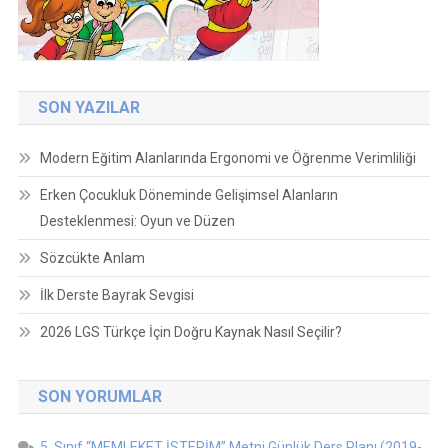
SON YAZILAR
Modern Eğitim Alanlarında Ergonomi ve Öğrenme Verimliliği
Erken Çocukluk Döneminde Gelişimsel Alanların
Desteklenmesi: Oyun ve Düzen
Sözcükte Anlam
İlk Derste Bayrak Sevgisi
2026 LGS Türkçe İçin Doğru Kaynak Nasıl Seçilir?
SON YORUMLAR
5. Sınıf “MEMLEKET İSTERİM” Metni Günlük Ders Planı (2019-