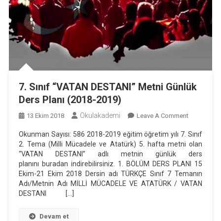
7. Sınıf “VATAN DESTANI” Metni Günlük
Ders Planı (2018-2019)
Okulakademi
On
13 Ekim 2018
Leave A Comment
7.
Okunman Sayısı: 586 2018-2019 eğitim öğretim yılı 7. Sınıf
Sınıf
2. Tema (Milli Mücadele ve Atatürk) 5. hafta metni olan
“VATAN
“VATAN DESTANI” adlı metnin günlük ders
DESTANI”
planını buradan indirebilirsiniz. 1. BÖLÜM DERS PLANI 15
Metni
Ekim-21 Ekim 2018 Dersin adı TÜRKÇE Sınıf 7 Temanın
Adı/Metnin Adı MİLLİ MÜCADELE VE ATATÜRK / VATAN
Günlük
DESTANI […]
Ders
Planı
Devam et
(2018-