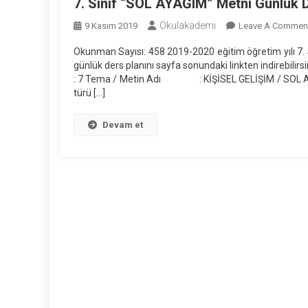
7. Sınıf “SOL AYAĞIM” Metni Günlük 
Okulakademi
9 Kasım 2019
Leave A Commen
Okunman Sayısı: 458 2019-2020 eğitim öğretim yılı 7.
günlük ders planını sayfa sonundaki lin
: 7 Tema / Metin Adı : KİŞİSEL GELİŞİM /
türü […]
Devam et