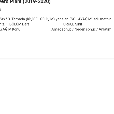
Ders Planı (2019-2020)
On
t
7.
 Sınıf 3. Temada (KİŞİSEL GELİŞİM) yer alan “SOL AYAĞIM” adlı metnin
Sınıf
kten indirebilirsiniz. 1. BÖLÜM Ders : TÜRKÇE Sınıf
“SOL
 SOL AYAĞIM Konu : Amaç sonuç / Neden sonuç / Anlatım
AYAĞIM”
Metni
Günlük
Ders
Planı
(2019-
2020)