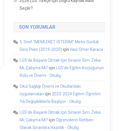
2026 LGS Türkçe İçin Doğru Kaynak Nasıl
Seçilir?
SON YORUMLAR
5. Sınıf “MEMLEKET İSTERİM” Metni Günlük
Ders Planı (2019-2020)
için
Hacı Ömer Karaca
LGS’de Başarılı Olmak İçin Sınavın Sırrı: Zeka
Mı, Çalışma Mı?
için
LGS'de Eğitim Koçluğunun
Rolü ve Önemi - Okulig
Okul Sağlığı Önemi ve Okullardaki
Uygulamaları
için
2023-2024 Eğitim Öğretim
Yılı Değişikliklerle Başlıyor - Okulig
LGS’de Başarılı Olmak İçin Sınavın Sırrı: Zeka
Mı, Çalışma Mı?
için
Öğrencilerin Rehberi
Olarak Sınavlara Hazırlık - Okulig