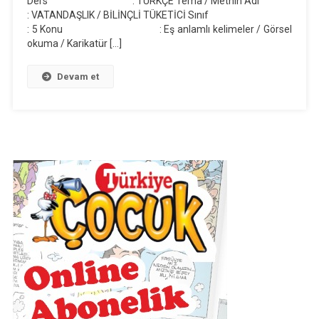
Ders : TÜRKÇE Tema / Metnin Adı
: VATANDAŞLIK / BİLİNÇLİ TÜKETİCİ Sınıf
Günlük
: 5 Konu : Eş anlamlı kelimeler / Görsel
Ders
okuma / Karikatür […]
Planı
(2019-
Devam et
2020)