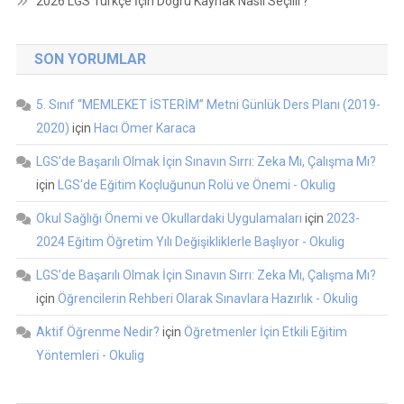
2026 LGS Türkçe İçin Doğru Kaynak Nasıl Seçilir?
SON YORUMLAR
5. Sınıf “MEMLEKET İSTERİM” Metni Günlük Ders Planı (2019-
2020)
için
Hacı Ömer Karaca
LGS’de Başarılı Olmak İçin Sınavın Sırrı: Zeka Mı, Çalışma Mı?
için
LGS'de Eğitim Koçluğunun Rolü ve Önemi - Okulig
Okul Sağlığı Önemi ve Okullardaki Uygulamaları
için
2023-
2024 Eğitim Öğretim Yılı Değişikliklerle Başlıyor - Okulig
LGS’de Başarılı Olmak İçin Sınavın Sırrı: Zeka Mı, Çalışma Mı?
için
Öğrencilerin Rehberi Olarak Sınavlara Hazırlık - Okulig
Aktif Öğrenme Nedir?
için
Öğretmenler İçin Etkili Eğitim
Yöntemleri - Okulig