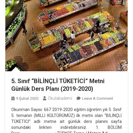
5. Sınıf “BİLİNÇLİ TÜKETİCİ” Metni
Günlük Ders Planı (2019-2020)
Okulakademi
On
9 Şubat 2020
Leave A Comment
5.
Okunman Sayısı: 667 2019-2020 eğitim öğretim yılı 5. Sınıf
Sınıf
5. temanın (MİLLİ KÜLTÜRÜMÜZ) ilk metni olan “BİLİNÇLİ
“BİLİNÇLİ
TÜKETİCİ” adlı metne ait günlük ders planını sayfa
TÜKETİCİ”
sonundaki linkten indirebilirsiniz. 1. BÖLÜM
Metni