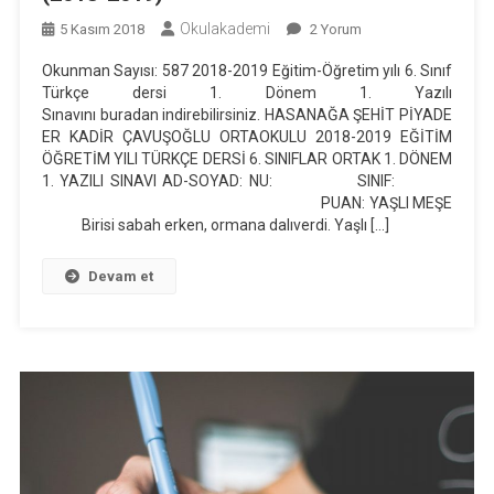
Okulakademi
6.
5 Kasım 2018
2 Yorum
Sınıf
Okunman Sayısı: 587 2018-2019 Eğitim-Öğretim yılı 6. Sınıf
Türkçe
Türkçe dersi 1. Dönem 1. Yazılı
1.
Sınavını buradan indirebilirsiniz. HASANAĞA ŞEHİT PİYADE
Dönem
ER KADİR ÇAVUŞOĞLU ORTAOKULU 2018-2019 EĞİTİM
1.
ÖĞRETİM YILI TÜRKÇE DERSİ 6. SINIFLAR ORTAK 1. DÖNEM
1. YAZILI SINAVI AD-SOYAD: NU: SINIF:
Yazılı
PUAN: YAŞLI MEŞE
Sınavı
Birisi sabah erken, ormana dalıverdi. Yaşlı […]
(2018-
2019)
Devam et
Için