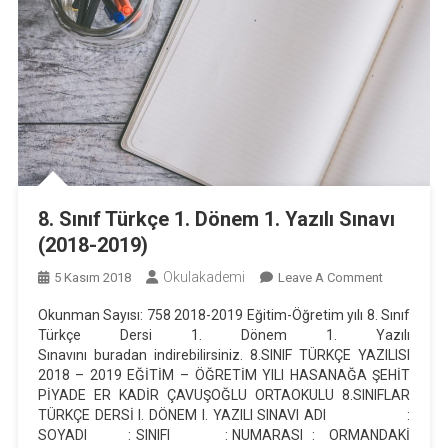
8. Sınıf Türkçe 1. Dönem 1. Yazılı Sınavı
(2018-2019)
Okulakademi
On
5 Kasım 2018
Leave A Comment
8.
Okunman Sayısı: 758 2018-2019 Eğitim-Öğretim yılı 8. Sınıf
Sınıf
Türkçe Dersi 1. Dönem 1. Yazılı
Türkçe
Sınavını buradan indirebilirsiniz. 8.SINIF TÜRKÇE YAZILISI
1.
2018 – 2019 EĞİTİM – ÖĞRETİM YILI HASANAĞA ŞEHİT
Dönem
PİYADE ER KADİR ÇAVUŞOĞLU ORTAOKULU 8.SINIFLAR
TÜRKÇE DERSİ I. DÖNEM I. YAZILI SINAVI ADI :
1.
SOYADI : SINIFI : NUMARASI : ORMANDAKİ
Yazılı