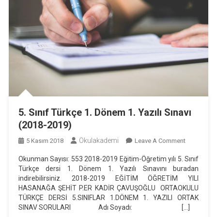
5. Sınıf Türkçe 1. Dönem 1. Yazılı Sınavı
(2018-2019)
Okulakademi
On
5 Kasım 2018
Leave A Comment
5.
Okunman Sayısı: 553 2018-2019 Eğitim-Öğretim yılı 5. Sınıf
Sınıf
Türkçe dersi 1. Dönem 1. Yazılı Sınavını buradan
Türkçe
indirebilirsiniz. 2018-2019 EĞİTİM ÖĞRETİM YILI
1.
HASANAĞA ŞEHİT P.ER KADİR ÇAVUŞOĞLU ORTAOKULU
Dönem
TÜRKÇE DERSİ 5.SINIFLAR 1.DÖNEM 1. YAZILI ORTAK
SINAV SORULARI Adı Soyadı: […]
1.