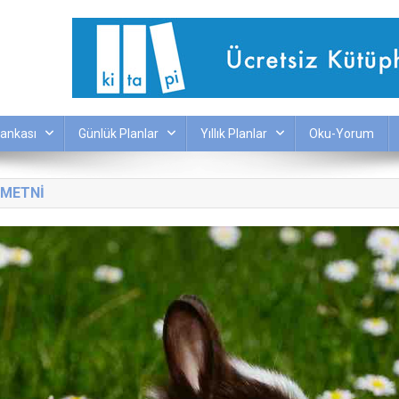
ankası
Günlük Planlar
Yıllık Planlar
Oku-Yorum
 METNİ