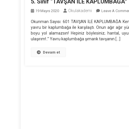
5. Sınıf “TAVŞAN İLE KAPLUMBAĞA” 
Okulakademi
19 Mayıs 2020
Leave A Comme
Okunman Sayısı: 601 TAVŞAN İLE KAPLUMBAĞA Kendini
yavru bir kaplumbağa ile karşılaştı. Onun ağır ağır 
boyu yol alamazsın! Hepiniz böylesiniz; hantal, uy
ulaşırım!..” Yavru kaplumbağa şımarık tavşanın […]
Devam et