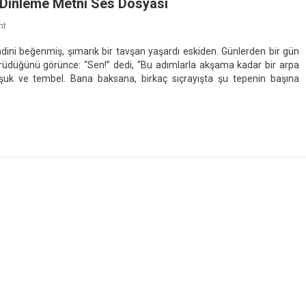
Dinleme Metni Ses Dosyası
On
nt
5.
 beğenmiş, şımarık bir tavşan yaşardı eskiden. Günlerden bir gün
Sınıf
yürüdüğünü görünce: “Sen!” dedi, “Bu adımlarla akşama kadar bir arpa
“TAVŞAN
uşuk ve tembel. Bana baksana, birkaç sıçrayışta şu tepenin başına
İLE
KAPLUMBAĞA”
Dinleme
Metni
Ses
Dosyası