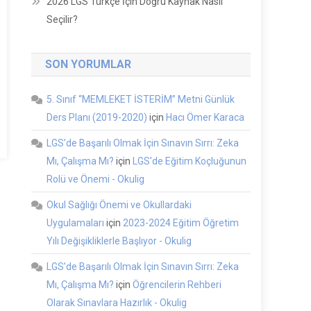
2026 LGS Türkçe İçin Doğru Kaynak Nasıl
Seçilir?
SON YORUMLAR
5. Sınıf “MEMLEKET İSTERİM” Metni Günlük
Ders Planı (2019-2020)
için
Hacı Ömer Karaca
LGS’de Başarılı Olmak İçin Sınavın Sırrı: Zeka
Mı, Çalışma Mı?
için
LGS'de Eğitim Koçluğunun
Rolü ve Önemi - Okulig
Okul Sağlığı Önemi ve Okullardaki
Uygulamaları
için
2023-2024 Eğitim Öğretim
Yılı Değişikliklerle Başlıyor - Okulig
LGS’de Başarılı Olmak İçin Sınavın Sırrı: Zeka
Mı, Çalışma Mı?
için
Öğrencilerin Rehberi
Olarak Sınavlara Hazırlık - Okulig