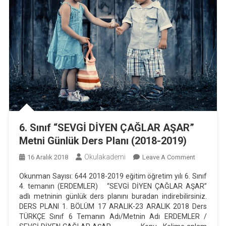
6. Sınıf “SEVGİ DİYEN ÇAĞLAR AŞAR”
Metni Günlük Ders Planı (2018-2019)
Okulakademi
On
16 Aralık 2018
Leave A Comment
6.
Okunman Sayısı: 644 2018-2019 eğitim öğretim yılı 6. Sınıf
Sınıf
4. temanın (ERDEMLER) “SEVGİ DİYEN ÇAĞLAR AŞAR”
“SEVGİ
adlı metninin günlük ders planını buradan indirebilirsiniz.
DİYEN
DERS PLANI 1. BÖLÜM 17 ARALIK-23 ARALIK 2018 Ders
ÇAĞLAR
TÜRKÇE Sınıf 6 Temanın Adı/Metnin Adı ERDEMLER /