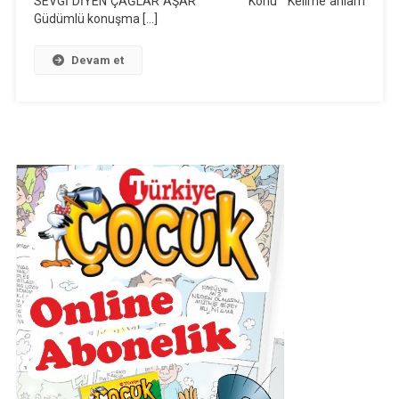
SEVGİ DİYEN ÇAĞLAR AŞAR Konu Kelime anlam
AŞAR”
Güdümlü konuşma […]
Metni
Günlük
Devam et
Ders
Planı
(2018-
2019)