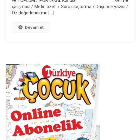
ve TOPLUM / PORTAKAL Konular : Kelime
Ders
çalışması / Metin özeti / Soru oluşturma / Düşünce yazısı /
Planı
Öz değerlendirme […]
(2019-
2020)
Devam et