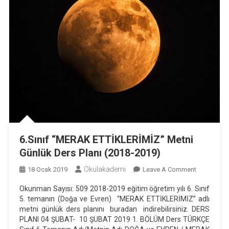
6.Sınıf “MERAK ETTİKLERİMİZ” Metni
Günlük Ders Planı (2018-2019)
Okulakademi
On
18 Ocak 2019
Leave A Comment
6.Sınıf
Okunman Sayısı: 509 2018-2019 eğitim öğretim yılı 6. Sınıf
“MERAK
5. temanın (Doğa ve Evren) “MERAK ETTİKLERİMİZ” adlı
ETTİKLERİ
metni günlük ders planını buradan indirebilirsiniz. DERS
Metni
PLANI 04 ŞUBAT- 10 ŞUBAT 2019 1. BÖLÜM Ders TÜRKÇE
Günlük