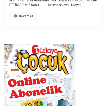
Sınıf 6 Temanın Adı/Metnin Adı DOĞA ve EVREN / MERAK
ETTİKLERİMİZ Konu Kelime anlamı Hikaye […]
Ders
Planı
(2018-
Devam et
2019)