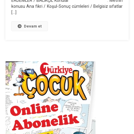
ERDEMLER / BALIKÇIL Konular : Metnin
Günlük
konusu Ana fikri / Koşul-Sonuç cümleleri / Belgisiz sıfatlar
Ders
[…]
Planı
(2019-
Devam et
2020)