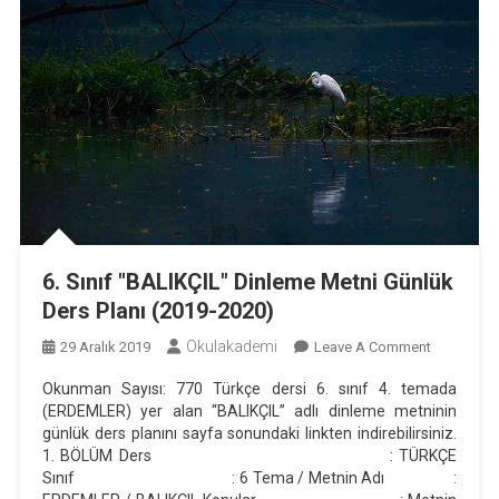
6. Sınıf "BALIKÇIL" Dinleme Metni Günlük
Ders Planı (2019-2020)
Okulakademi
On
29 Aralık 2019
Leave A Comment
6.
Okunman Sayısı: 770 Türkçe dersi 6. sınıf 4. temada
Sınıf
(ERDEMLER) yer alan “BALIKÇIL” adlı dinleme metninin
"BALIKÇIL
günlük ders planını sayfa sonundaki linkten indirebilirsiniz.
Dinleme
1. BÖLÜM Ders : TÜRKÇE
Metni
Sınıf : 6 Tema / Metnin Adı :