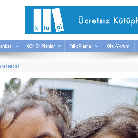
ankası
Günlük Planlar
Yıllık Planlar
Oku-Yorum
N INDIR