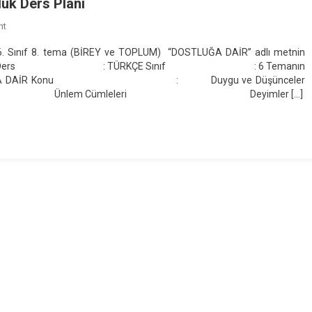
ük Ders Planı
On
nt
6.
 6. Sınıf 8. tema (BİREY ve TOPLUM) “DOSTLUĞA DAİR” adlı metnin
Sınıf
irsiniz. 1. BÖLÜM Ders : TÜRKÇE Sınıf : 6 Temanın
“DOSTLUĞA
M / DOSTLUĞA DAİR Konu : Duygu ve Düşünceler
DAİR”
Cümleleri Deyimler […]
Metni
Günlük
Ders
Planı