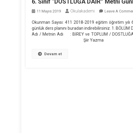
6. Sınıf “DOSTLUĞA DAİR” Metni Günl
Okulakademi
11 Mayıs 2019
Leave A Comme
Okunman Sayısı: 411 2018-2019 eğitim öğretim yılı
günlük ders planını buradan indirebil
Adı / Metnin Adı : BİREY ve TOPLU
Şiir Yazma Ünlem 
Devam et