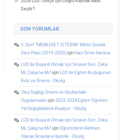
2026 LGS Türkçe İçin Doğru Kaynak Nasıl
Seçilir?
SON YORUMLAR
5. Sınıf “MEMLEKET İSTERİM” Metni Günlük
Ders Planı (2019-2020)
için
Hacı Ömer Karaca
LGS’de Başarılı Olmak İçin Sınavın Sırrı: Zeka
Mı, Çalışma Mı?
için
LGS'de Eğitim Koçluğunun
Rolü ve Önemi - Okulig
Okul Sağlığı Önemi ve Okullardaki
Uygulamaları
için
2023-2024 Eğitim Öğretim
Yılı Değişikliklerle Başlıyor - Okulig
LGS’de Başarılı Olmak İçin Sınavın Sırrı: Zeka
Mı, Çalışma Mı?
için
Öğrencilerin Rehberi
Olarak Sınavlara Hazırlık - Okulig