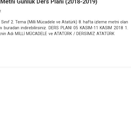
Metni Günlük Ders Planı (2018-2019)
On
t
5.
 Sınıf 2. Tema (Milli Mücadele ve Atatürk) 8. hafta izleme metni olan
Sınıf
ı buradan indirebilirsiniz. DERS PLANI 05 KASIM-11 KASIM 2018 1.
“DERSİMİZ
/Metnin Adı MİLLİ MÜCADELE ve ATATÜRK / DERSİMİZ ATATÜRK
ATATÜRK”
İzleme
Metni
Günlük
Ders
Planı
(2018-
2019)