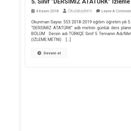
5. Sınıf “DERSİMİZ ATATÜRK” İzleme 
Okulakademi
4 Kasım 2018
Leave A Commen
Okunman Sayısı: 553 2018-2019 eğitim öğretim yılı 5.
“DERSİMİZ ATATÜRK” adlı metnin günlük ders planın
BÖLÜM Dersin adı TÜRKÇE Sınıf 5 Temanın Adı
(İZLEME METNİ) […]
Devam et