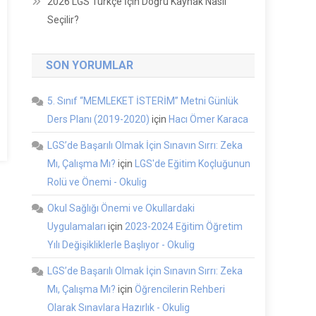
2026 LGS Türkçe İçin Doğru Kaynak Nasıl
Seçilir?
SON YORUMLAR
5. Sınıf “MEMLEKET İSTERİM” Metni Günlük
Ders Planı (2019-2020)
için
Hacı Ömer Karaca
LGS’de Başarılı Olmak İçin Sınavın Sırrı: Zeka
Mı, Çalışma Mı?
için
LGS'de Eğitim Koçluğunun
Rolü ve Önemi - Okulig
Okul Sağlığı Önemi ve Okullardaki
Uygulamaları
için
2023-2024 Eğitim Öğretim
Yılı Değişikliklerle Başlıyor - Okulig
LGS’de Başarılı Olmak İçin Sınavın Sırrı: Zeka
Mı, Çalışma Mı?
için
Öğrencilerin Rehberi
Olarak Sınavlara Hazırlık - Okulig