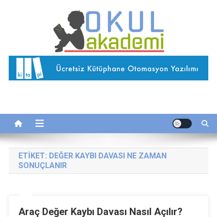
Skip
to
content
Okul Akademi
İnternetteki Okulunuz…
ETIKET:
DEĞER KAYBI DAVASI NE ZAMAN
SONUÇLANIR
Araç Değer Kaybı Davası Nasıl Açılır?