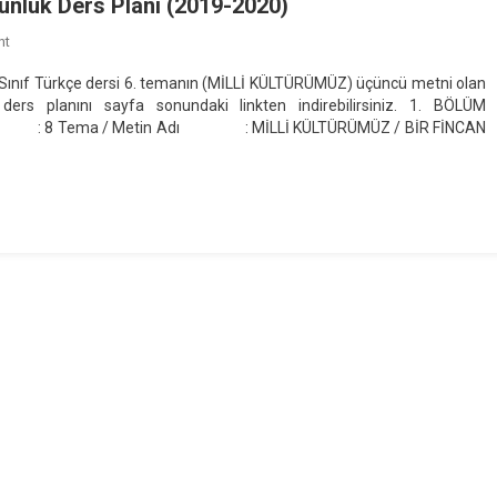
ünlük Ders Planı (2019-2020)
On
nt
8.
 Sınıf Türkçe dersi 6. temanın (MİLLİ KÜLTÜRÜMÜZ) üçüncü metni olan
Sınıf
s planını sayfa sonundaki linkten indirebilirsiniz. 1. BÖLÜM
“BİR
Metin Adı : MİLLİ KÜLTÜRÜMÜZ / BİR FİNCAN
FİNCAN
KAHVE”
Metni
Günlük
Ders
Planı
(2019-
2020)