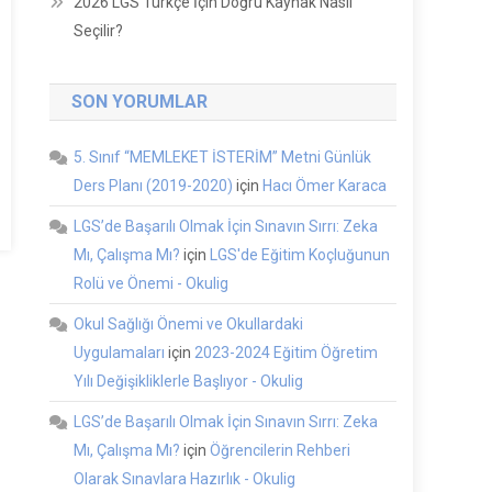
2026 LGS Türkçe İçin Doğru Kaynak Nasıl
Seçilir?
SON YORUMLAR
5. Sınıf “MEMLEKET İSTERİM” Metni Günlük
Ders Planı (2019-2020)
için
Hacı Ömer Karaca
LGS’de Başarılı Olmak İçin Sınavın Sırrı: Zeka
Mı, Çalışma Mı?
için
LGS'de Eğitim Koçluğunun
Rolü ve Önemi - Okulig
Okul Sağlığı Önemi ve Okullardaki
Uygulamaları
için
2023-2024 Eğitim Öğretim
Yılı Değişikliklerle Başlıyor - Okulig
LGS’de Başarılı Olmak İçin Sınavın Sırrı: Zeka
Mı, Çalışma Mı?
için
Öğrencilerin Rehberi
Olarak Sınavlara Hazırlık - Okulig