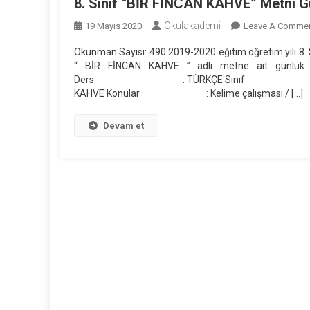
8. Sınıf “BİR FİNCAN KAHVE” Metni G
Okulakademi
19 Mayıs 2020
Leave A Comme
Okunman Sayısı: 490 2019-2020 eğitim öğretim yılı 8.
“ BİR FİNCAN KAHVE ” adlı metne ait günlük der
Ders : TÜRKÇE Sınıf : 8 Tema / 
KAHVE Konular : Kelime çalışması / […]
Devam et