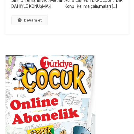
Sınıf 5 Temanın Adı/Metnin Adı BİLİM VE TEKNOLOJİ / BİR
DAHİYLE KONUŞMAK Konu Kelime çalışmaları […]
Metni
Günlük
Ders
Devam et
Planı
(2018-
2019)