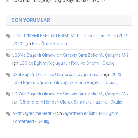
2026 LGS Türkçe İçin Doğru Kaynak Nasıl Seçilir?
SON YORUMLAR
5. Sınıf “MEMLEKET İSTERİM” Metni Günlük Ders Planı (2019-
2020)
için
Hacı Ömer Karaca
LGS’de Başarılı Olmak İçin Sınavın Sırrı: Zeka Mı, Çalışma Mı?
için
LGS'de Eğitim Koçluğunun Rolü ve Önemi - Okulig
Okul Sağlığı Önemi ve Okullardaki Uygulamaları
için
2023-
2024 Eğitim Öğretim Yılı Değişikliklerle Başlıyor - Okulig
LGS’de Başarılı Olmak İçin Sınavın Sırrı: Zeka Mı, Çalışma Mı?
için
Öğrencilerin Rehberi Olarak Sınavlara Hazırlık - Okulig
Aktif Öğrenme Nedir?
için
Öğretmenler İçin Etkili Eğitim
Yöntemleri - Okulig