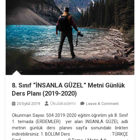
8. Sınıf “İNSANLA GÜZEL” Metni Günlük
Ders Planı (2019-2020)
Okulakademi
On
20 Eylül 2019
Leave A Comment
8.
Okunman Sayısı: 504 2019-2020 eğitim öğretim yılı 8. Sınıf
Sınıf
1. temada (ERDEMLER) yer alan İNSANLA GÜZEL adlı
“İNSANLA
metnin günlük ders planını sayfa sonundaki linkten
GÜZEL”
indirebilirsiniz. 1. BÖLÜM Ders : TÜRKÇE
Metni