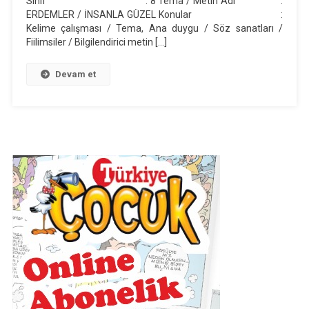
Sınıf : 8 Tema / Metin Adı :
ERDEMLER / İNSANLA GÜZEL Konular :
Günlük
Kelime çalışması / Tema, Ana duygu / Söz sanatları /
Ders
Fiilimsiler / Bilgilendirici metin […]
Planı
(2019-
Devam et
2020)