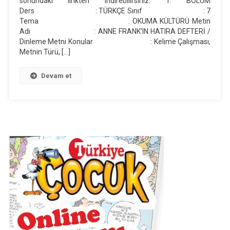
sonundaki linkten indirebilirsiniz. 1. BÖLÜM
Hatıra
Ders : TÜRKÇE Sınıf : 7
Tema : OKUMA KÜLTÜRÜ Metin
Defteri”
Adı : ANNE FRANK’IN HATIRA DEFTERİ /
Dinleme
Dinleme Metni Konular : Kelime Çalışması,
Metni
Metnin Türü, […]
Günlük
Ders
Devam et
Planı