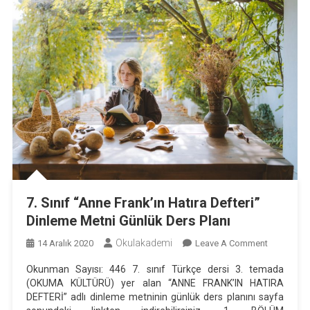
7. Sınıf “Anne Frank’ın Hatıra Defteri”
Dinleme Metni Günlük Ders Planı
Okulakademi
On
14 Aralık 2020
Leave A Comment
7.
Okunman Sayısı: 446 7. sınıf Türkçe dersi 3. temada
Sınıf
(OKUMA KÜLTÜRÜ) yer alan “ANNE FRANK’IN HATIRA
“Anne
DEFTERİ” adlı dinleme metninin günlük ders planını sayfa
Frank’ın