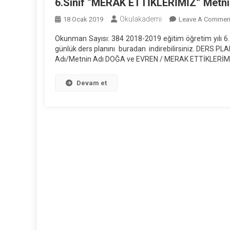
6.Sınıf “MERAK ETTİKLERİMİZ” Metni 
Okulakademi
18 Ocak 2019
Leave A Commen
Okunman Sayısı: 384 2018-2019 eğitim öğretim yılı 6
günlük ders planını buradan indirebilirsiniz. DERS 
Adı/Metnin Adı DOĞA ve EVREN / MERAK ETTİKLERİ
Devam et