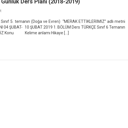
Günlük Ders Planı (2018-2019)
On
t
6.Sınıf
. Sınıf 5. temanın (Doğa ve Evren) “MERAK ETTİKLERİMİZ” adlı metni
“MERAK
PLANI 04 ŞUBAT- 10 ŞUBAT 2019 1. BÖLÜM Ders TÜRKÇE Sınıf 6 Temanın
ETTİKLERİMİZ”
MİZ Konu Kelime anlamı Hikaye […]
Metni
Günlük
Ders
Planı
(2018-
2019)