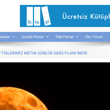
ankası
Günlük Planlar
Yıllık Planlar
Oku-Yorum
ETTIKLERIMIZ METNI GÜNLÜK DERS PLANI INDIR