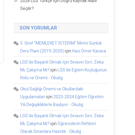
2026 LGS Türkçe İçin Doğru Kaynak Nasıl
Seçilir?
SON YORUMLAR
5. Sınıf “MEMLEKET İSTERİM” Metni Günlük
Ders Planı (2019-2020)
için
Hacı Ömer Karaca
LGS’de Başarılı Olmak İçin Sınavın Sırrı: Zeka
Mı, Çalışma Mı?
için
LGS'de Eğitim Koçluğunun
Rolü ve Önemi - Okulig
Okul Sağlığı Önemi ve Okullardaki
Uygulamaları
için
2023-2024 Eğitim Öğretim
Yılı Değişikliklerle Başlıyor - Okulig
LGS’de Başarılı Olmak İçin Sınavın Sırrı: Zeka
Mı, Çalışma Mı?
için
Öğrencilerin Rehberi
Olarak Sınavlara Hazırlık - Okulig