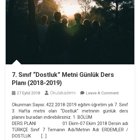
7. Sınıf “Dostluk” Metni Günlük Ders
Planı (2018-2019)
Okulakademi
On
27 Eylül 2018
Leave A Comment
7.
Okunman Sayısı: 422 2018-2019 eğitim öğretim yılı 7. Sınıf
Sınıf
3. Hafta metni olan “Dostluk” metninin günlük ders
“Dostluk”
planını buradan indirebilirsiniz. 1. BÖLÜM
Metni
DERS PLANI 01 Ekim-07 Ekim 2018 Dersin adı
Günlük
TÜRKÇE Sınıf 7 Temanın Adı/Metnin Adı ERDEMLER /
DOSTLUK […]
Ders