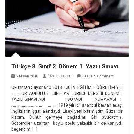
Türkçe 8. Sınıf 2. Dönem 1. Yazılı Sınavı
Okulakademi
On
7 Nisan 2018
Leave A Comment
Türkçe
Okunman Sayısı: 640 2018– 2019 EĞİTİM – ÖĞRETİM YILI
8.
………..ORTAOKULU 8. SINIFLAR TÜRKÇE DERSİ II. DÖNEM I.
Sınıf
YAZILI SINAVI ADI : SOYADI : NUMARASI :
2.
…………………………………………… 1919 yılı idi. İstanbul baştan aşağı
Dönem
İngilizlerin işgali altındaydı. Liseyi yeni bitirmiştim. Güzel bir
kızdım. Dünür gelmeye başladılar. Biri avukatmış.
1.
Gösterdiler uzaktan, boylu poslu yakışıklı bir delikanlıydı,
Yazılı
beğendim. […]
Sınavı