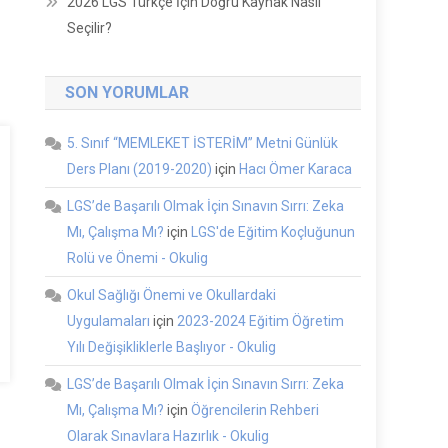
2026 LGS Türkçe İçin Doğru Kaynak Nasıl
Seçilir?
SON YORUMLAR
5. Sınıf “MEMLEKET İSTERİM” Metni Günlük
Ders Planı (2019-2020)
için
Hacı Ömer Karaca
LGS’de Başarılı Olmak İçin Sınavın Sırrı: Zeka
Mı, Çalışma Mı?
için
LGS'de Eğitim Koçluğunun
Rolü ve Önemi - Okulig
Okul Sağlığı Önemi ve Okullardaki
Uygulamaları
için
2023-2024 Eğitim Öğretim
Yılı Değişikliklerle Başlıyor - Okulig
LGS’de Başarılı Olmak İçin Sınavın Sırrı: Zeka
Mı, Çalışma Mı?
için
Öğrencilerin Rehberi
Olarak Sınavlara Hazırlık - Okulig