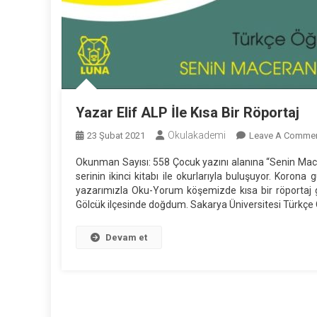
Yazar Elif ALP İle Kısa Bir Röportaj
Okulakademi
23 Şubat 2021
Leave A Comme
Okunman Sayısı: 558 Çocuk yazını alanına “Senin Macer
serinin ikinci kitabı ile okurlarıyla buluşuyor. Koron
yazarımızla Oku-Yorum köşemizde kısa bir röportaj ger
Gölcük ilçesinde doğdum. Sakarya Üniversitesi Türkçe
Devam et