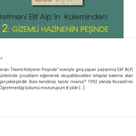
On
nt
Yazar
an Tılsımlı Kolyenin Peşinde” eseriyle giriş yapan yazarımız Elif ALP,
Elif
a günlerinde çocukların eğlenerek okuyabilecekleri kitaplar kaleme alan
ALP
çekleştirdik. Bize kendinizi tanıtır mısınız? 1992 yılında Kocaeli’nin
İle
 Öğretmenliği bölümü mezunuyum.8 yıldır […]
Kısa
Bir
Röportaj