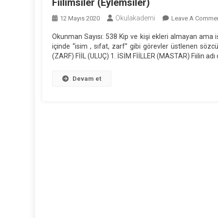
Fiilimsiler (Eylemsiler)
Okulakademi
12 Mayıs 2020
Leave A Comme
Okunman Sayısı: 538 Kip ve kişi ekleri almayan ama 
içinde “isim , sıfat, zarf” gibi görevler üstlenen sö
(ZARF) FİİL (ULUÇ) 1. İSİM FİİLLER (MASTAR) Fiilin adı 
Devam et