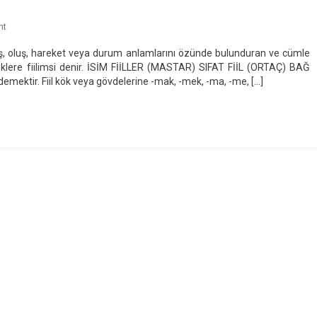
On
nt
Fiilimsiler
iş, oluş, hareket veya durum anlamlarını özünde bulunduran ve cümle
(Eylemsiler)
zcüklere fiilimsi denir. İSİM FİİLLER (MASTAR) SIFAT FİİL (ORTAÇ) BAĞ
demektir. Fiil kök veya gövdelerine -mak, -mek, -ma, -me, […]