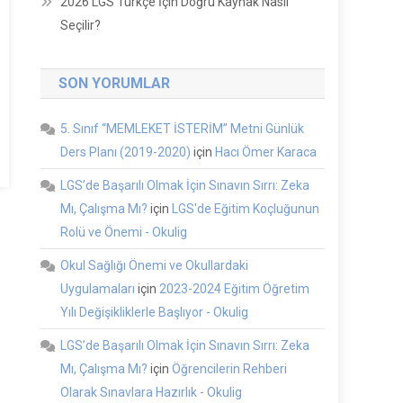
2026 LGS Türkçe İçin Doğru Kaynak Nasıl
Seçilir?
SON YORUMLAR
5. Sınıf “MEMLEKET İSTERİM” Metni Günlük
Ders Planı (2019-2020)
için
Hacı Ömer Karaca
LGS’de Başarılı Olmak İçin Sınavın Sırrı: Zeka
Mı, Çalışma Mı?
için
LGS'de Eğitim Koçluğunun
Rolü ve Önemi - Okulig
Okul Sağlığı Önemi ve Okullardaki
Uygulamaları
için
2023-2024 Eğitim Öğretim
Yılı Değişikliklerle Başlıyor - Okulig
LGS’de Başarılı Olmak İçin Sınavın Sırrı: Zeka
Mı, Çalışma Mı?
için
Öğrencilerin Rehberi
Olarak Sınavlara Hazırlık - Okulig